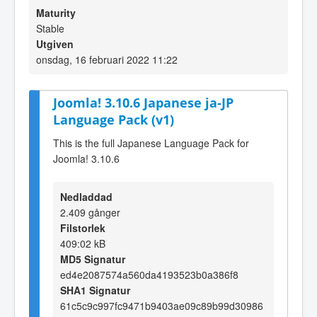
Maturity
Stable
Utgiven
onsdag, 16 februari 2022 11:22
Joomla! 3.10.6 Japanese ja-JP
Language Pack (v1)
This is the full Japanese Language Pack for
Joomla! 3.10.6
Nedladdad
2.409 gånger
Filstorlek
409:02 kB
MD5 Signatur
ed4e2087574a560da4193523b0a386f8
SHA1 Signatur
61c5c9c997fc9471b9403ae09c89b99d30986