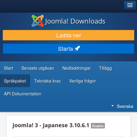
®
JOOMLA!
Joomla! Downloads
LADDA NER & UTÖKA
Ladda ner
UPPTÄCK & LÄR
Starta
GEMENSKAP & SUPPORT
RESURSER FÖR UTVECKLARE
Start
Senaste utgåvan
Nedladdningar
Tillägg
Språkpaket
Tekniska krav
Vanliga frågor
API Dokumentation
Svenska
Joomla! 3 - Japanese 3.10.6.1
Stable