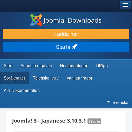
®
JOOMLA!
Joomla! Downloads
LADDA NER & UTÖKA
Ladda ner
UPPTÄCK & LÄR
Starta
GEMENSKAP & SUPPORT
RESURSER FÖR UTVECKLARE
Start
Senaste utgåvan
Nedladdningar
Tillägg
Språkpaket
Tekniska krav
Vanliga frågor
API Dokumentation
Svenska
Joomla! 3 - Japanese 3.10.3.1
Stable