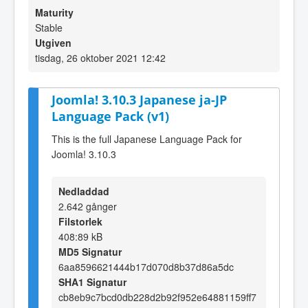
Maturity
Stable
Utgiven
tisdag, 26 oktober 2021 12:42
Joomla! 3.10.3 Japanese ja-JP
Language Pack (v1)
This is the full Japanese Language Pack for
Joomla! 3.10.3
Nedladdad
2.642 gånger
Filstorlek
408:89 kB
MD5 Signatur
6aa8596621444b17d070d8b37d86a5dc
SHA1 Signatur
cb8eb9c7bcd0db228d2b92f952e64881159ff7