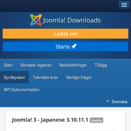
®
JOOMLA!
Joomla! Downloads
LADDA NER & UTÖKA
Ladda ner
UPPTÄCK & LÄR
Starta
GEMENSKAP & SUPPORT
RESURSER FÖR UTVECKLARE
Start
Senaste utgåvan
Nedladdningar
Tillägg
Språkpaket
Tekniska krav
Vanliga frågor
API Dokumentation
Svenska
Joomla! 3 - Japanese 3.10.11.1
Stable