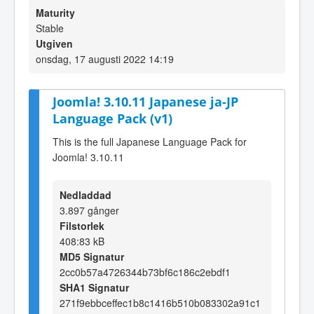
Maturity
Stable
Utgiven
onsdag, 17 augusti 2022 14:19
Joomla! 3.10.11 Japanese ja-JP
Language Pack (v1)
This is the full Japanese Language Pack for
Joomla! 3.10.11
Nedladdad
3.897 gånger
Filstorlek
408:83 kB
MD5 Signatur
2cc0b57a4726344b73bf6c186c2ebdf1
SHA1 Signatur
271f9ebbceffec1b8c1416b510b083302a91c1