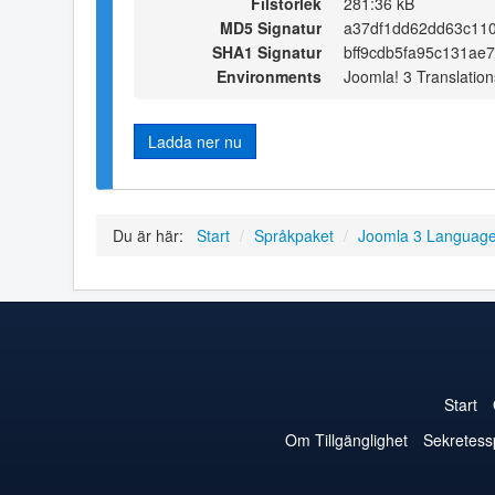
Filstorlek
281:36 kB
MD5 Signatur
a37df1dd62dd63c11
SHA1 Signatur
bff9cdb5fa95c131ae
Environments
Joomla! 3 Translation
Ladda ner nu
Du är här:
Start
/
Språkpaket
/
Joomla 3 Languag
Start
Om Tillgänglighet
Sekretess