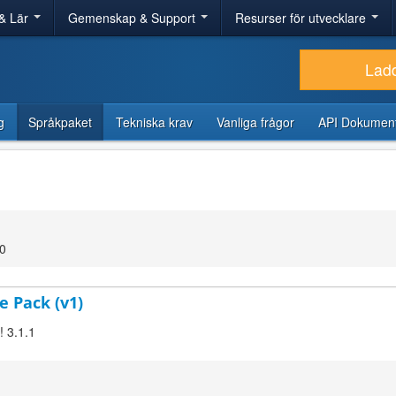
& Lär
Gemenskap & Support
Resurser för utvecklare
Lad
g
Språkpaket
Tekniska krav
Vanliga frågor
API Dokument
00
e Pack (v1)
! 3.1.1