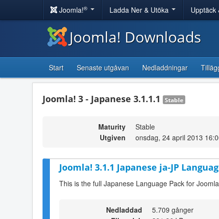
®
Joomla!
Ladda Ner & Utöka
Upptäck 
Joomla! Downloads
Start
Senaste utgåvan
Nedladdningar
Tilläg
Joomla! 3 - Japanese 3.1.1.1
Stable
Maturity
Stable
Utgiven
onsdag, 24 april 2013 16:
Joomla! 3.1.1 Japanese ja-JP Languag
This is the full Japanese Language Pack for Joomla
Nedladdad
5.709 gånger