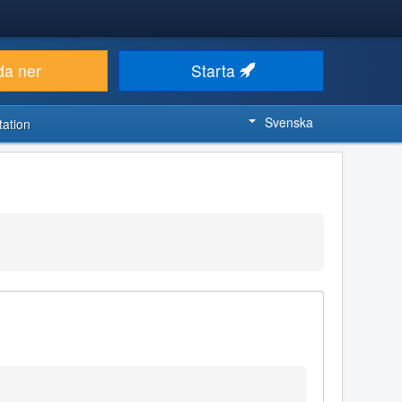
da ner
Starta
Svenska
ation