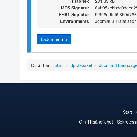
Filstorlek
281:33 kB
MD5 Signatur
8ab95acbbdc0ddbe2
SHA1 Signatur
9f906edfef6f659d76
Environments
Joomla! 3 Translation
Ladda ner nu
Du är här:
Start
/
Språkpaket
/
Joomla 3 Languag
Start
Om Tillgänglighet
Sekretess