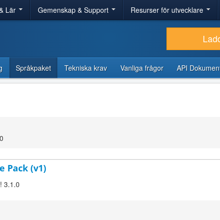
& Lär
Gemenskap & Support
Resurser för utvecklare
Lad
g
Språkpaket
Tekniska krav
Vanliga frågor
API Dokument
00
e Pack (v1)
! 3.1.0