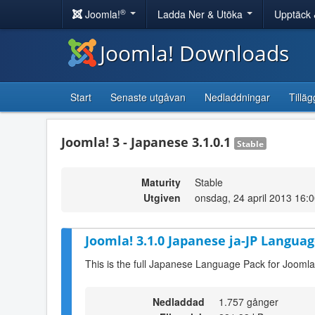
®
Joomla!
Ladda Ner & Utöka
Upptäck 
Joomla! Downloads
Start
Senaste utgåvan
Nedladdningar
Tilläg
Joomla! 3 - Japanese 3.1.0.1
Stable
Maturity
Stable
Utgiven
onsdag, 24 april 2013 16:
Joomla! 3.1.0 Japanese ja-JP Languag
This is the full Japanese Language Pack for Joomla
Nedladdad
1.757 gånger