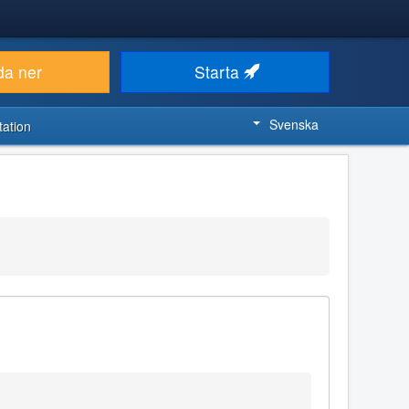
da ner
Starta
Svenska
ation