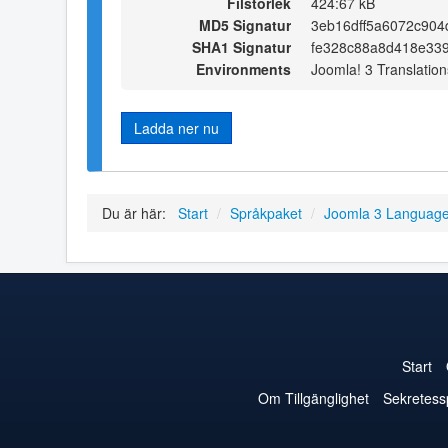
Filstorlek
424:67 kB
MD5 Signatur
3eb16dff5a6072c90
SHA1 Signatur
fe328c88a8d418e33
Environments
Joomla! 3 Translation
Ladda ner nu
Du är här:
Start
/
Språkpaket
/
Joomla 3 Languag
Start
Om Tillgänglighet
Sekretess