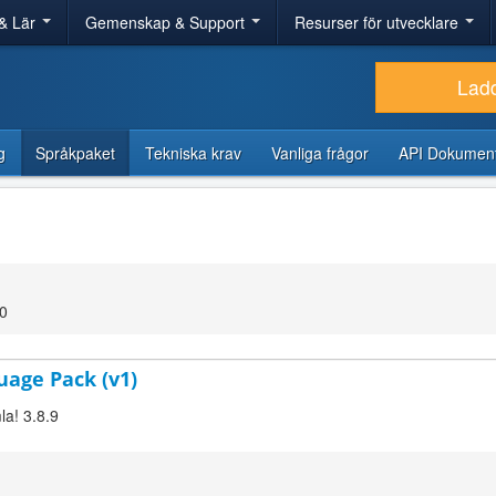
& Lär
Gemenskap & Support
Resurser för utvecklare
Lad
g
Språkpaket
Tekniska krav
Vanliga frågor
API Dokument
00
uage Pack (v1)
la! 3.8.9