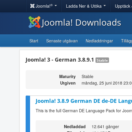
®
Joomla!
Ladda Ner & Utöka
Upptäck 
Joomla! Downloads
Start
Senaste utgåvan
Nedladdningar
Tilläg
Joomla! 3 - German 3.8.9.1
Stable
Maturity
Stable
Utgiven
måndag, 25 juni 2018 23:
Joomla! 3.8.9 German DE de-DE Lang
This is the full German DE Language Pack for Joom
Nedladdad
12.641 gånger