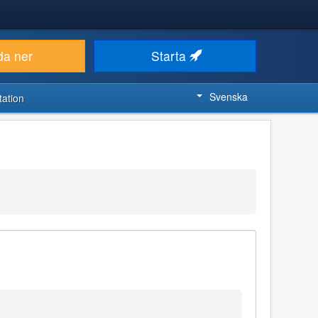
da ner
Starta
Svenska
ation