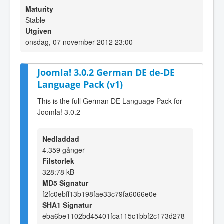
Maturity
Stable
Utgiven
onsdag, 07 november 2012 23:00
Joomla! 3.0.2 German DE de-DE
Language Pack (v1)
This is the full German DE Language Pack for
Joomla! 3.0.2
Nedladdad
4.359 gånger
Filstorlek
328:78 kB
MD5 Signatur
f2fc0ebff13b198fae33c79fa6066e0e
SHA1 Signatur
eba6be1102bd45401fca115c1bbf2c173d278