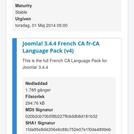
Maturity
Stable
Utgiven
torsdag, 01 Maj 2014 05:00
Joomla! 3.4.4 French CA fr-CA
Language Pack (v4)
This is the full French CA Language Pack for
Joomla! 3.4.4
Nedladdad
1.785 gånger
Filstorlek
294:76 kB
MD5 Signatur
020b2cb70b5f8b227ffc6ddb8d181b32
SHA1 Signatur
1fda95e8d4206e6c88c752e07e1f0da4899eb