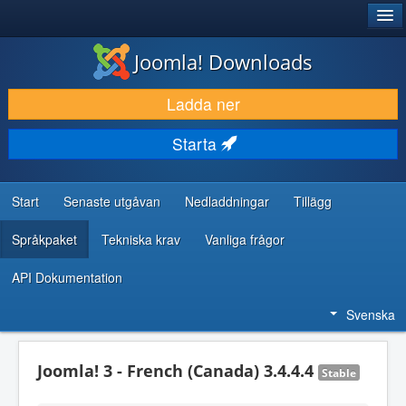
®
JOOMLA!
Joomla! Downloads
LADDA NER & UTÖKA
Ladda ner
UPPTÄCK & LÄR
Starta
GEMENSKAP & SUPPORT
RESURSER FÖR UTVECKLARE
Start
Senaste utgåvan
Nedladdningar
Tillägg
Språkpaket
Tekniska krav
Vanliga frågor
API Dokumentation
Svenska
Joomla! 3 - French (Canada) 3.4.4.4
Stable