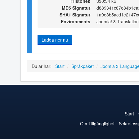
Filstorlek
330:34 kB
MD5 Signatur
d889341c87e84b1ea
SHA1 Signatur
1a9e3b5acd1e2147c
Environments
Joomla! 3 Translation
Ladda ner nu
Du är här:
Start
/
Språkpaket
/
Joomla 3 Languag
Start
Om Tillgänglighet
Sekretess