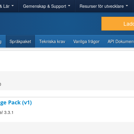
& Lär
Gemenskap & Support
Resurser för utvecklare
Lad
g
Språkpaket
Tekniska krav
Vanliga frågor
API Dokument
0
ge Pack (v1)
a! 3.3.1