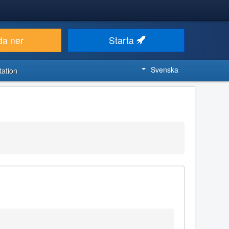
da ner
Starta
Svenska
ation