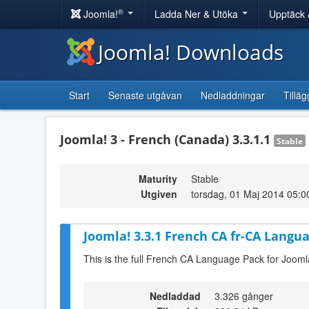
®
Joomla!
Ladda Ner & Utöka
Upptäck 
Joomla! Downloads
Start
Senaste utgåvan
Nedladdningar
Tilläg
Joomla! 3 - French (Canada) 3.3.1.1
Stable
Maturity
Stable
Utgiven
torsdag, 01 Maj 2014 05:0
Joomla! 3.3.1 French CA fr-CA Langua
This is the full French CA Language Pack for Jooml
Nedladdad
3.326 gånger