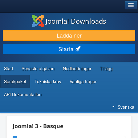
®
JOOMLA!
Joomla! Downloads
LADDA NER & UTÖKA
Ladda ner
UPPTÄCK & LÄR
Starta
GEMENSKAP & SUPPORT
RESURSER FÖR UTVECKLARE
Start
Senaste utgåvan
Nedladdningar
Tillägg
Språkpaket
Tekniska krav
Vanliga frågor
API Dokumentation
Svenska
Joomla! 3 - Basque