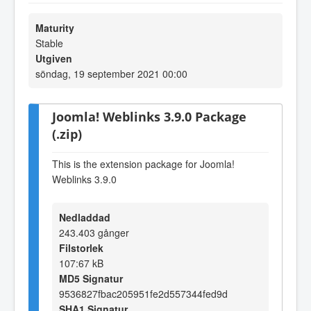
Maturity
Stable
Utgiven
söndag, 19 september 2021 00:00
Joomla! Weblinks 3.9.0 Package
(.zip)
This is the extension package for Joomla!
Weblinks 3.9.0
Nedladdad
243.403 gånger
Filstorlek
107:67 kB
MD5 Signatur
9536827fbac205951fe2d557344fed9d
SHA1 Signatur