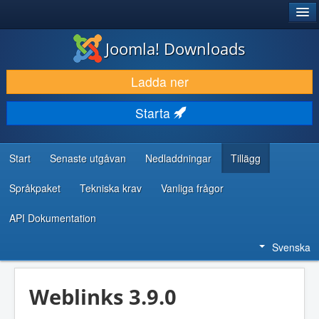
®
JOOMLA!
Joomla! Downloads
LADDA NER & UTÖKA
Ladda ner
UPPTÄCK & LÄR
Starta
GEMENSKAP & SUPPORT
RESURSER FÖR UTVECKLARE
Start
Senaste utgåvan
Nedladdningar
Tillägg
Språkpaket
Tekniska krav
Vanliga frågor
API Dokumentation
Svenska
Weblinks 3.9.0