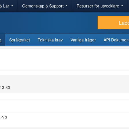
& Lär
Gemenskap & Support
Resurser för utvecklare
Lad
g
Språkpaket
Tekniska krav
Vanliga frågor
API Dokument
 13:30
.0.3