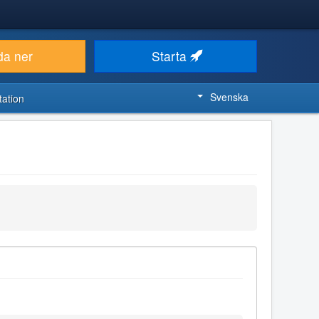
da ner
Starta
Svenska
ation