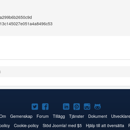
ea299b6b2650c9d
13c145027e051a4a8496c53
3
Joomla!
Joomla!
Joomla!
Joomla!
Joomla!
Joomla!
Joomla!
på
på
på
på
på
på
på
Om
Gemenskap
Forum
Tillägg
Tjänster
Dokument
Utvecklar
Twitter
Facebook
YouTube
LinkedIn
Pinterest
Instagram
GitHub
policy
Cookie-policy
Stöd Joomla! med $5
Hjälp till att översätta