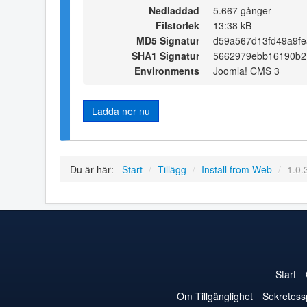
Nedladdad
5.667 gånger
Filstorlek
13:38 kB
MD5 Signatur
d59a567d13fd49a9f
SHA1 Signatur
5662979ebb16190b2
Environments
Joomla! CMS 3
Ladda ner nu
Du är här:
Start
/
Tillägg
/
Install from Web
/
1.0.
Start
Om Tillgänglighet
Sekretess