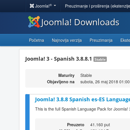
®
Joomla!
Preuzimanje i proširenja (ekstenzij
Joomla! Downloads
Početna
Najnovija verzija
Preuzimanja
Ekste
Joomla! 3 - Spanish 3.8.8.1
Stable
Maturity
Stable
Objavljeno na
subota, 26 maj 2018 01:00
Joomla! 3.8.8 Spanish es-ES Language
This is the full Spanish Language Pack for Joomla! 
Preuzeto
41.160 put