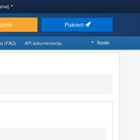
azvoj
euzmi
Pokreni
Srpski
ja (FAQ)
API dokumentacija