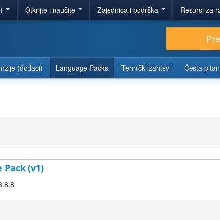
e)
Otkrijte i naučite
Zajednica i podrška
Resursi za r
Pr
nzije (dodaci)
Language Packs
Tehnički zahtevi
Česta pitan
 Pack (v1)
3.8.8