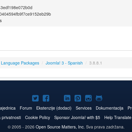
43edf198e072b0d
0404594fb9f7ce9152eb29b
s
3 Language Packages
/
Joomla! 3 - Spanish
/
3.8.8.1
Joomla!
Joomla!
Joomla!
Joomla!
Joomla!
Joomla!
Joomla!
na
na
na
naLinkedIn
na
na
na
ajednica
Forum
Ekstenzije (dodaci)
Services
Dokumentacija
Pr
Twitteru
Facebooku
YouTube
Pinterest
Instagram
GitHub
a privatnosti
Cookie Policy
Sponsor Joomla! with $5
Help Translate
© 2005 - 2026
Open Source Matters, Inc.
Sva prava zadržana.