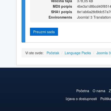
Veličina fajla
378,05 kB
MD5 potpis
4be3a1d8bcd40f851
SHA1 potpis
8e1ab6a28d9dc57a7
Environments
Joomla! 3 Translation
Preuzmi sada
Vi ste ovde:
Početak
/
Language Packs
/
Joomla 
Početna
O nama
Z
Izjava o dostupnosti
Politik