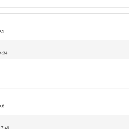
0.9
4:34
0.8
17:49