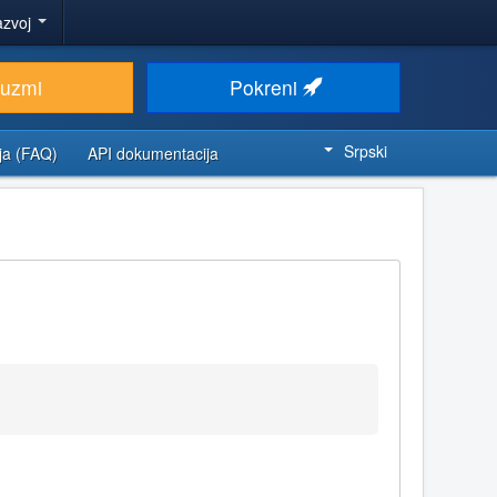
azvoj
euzmi
Pokreni
Srpski
ja (FAQ)
API dokumentacija