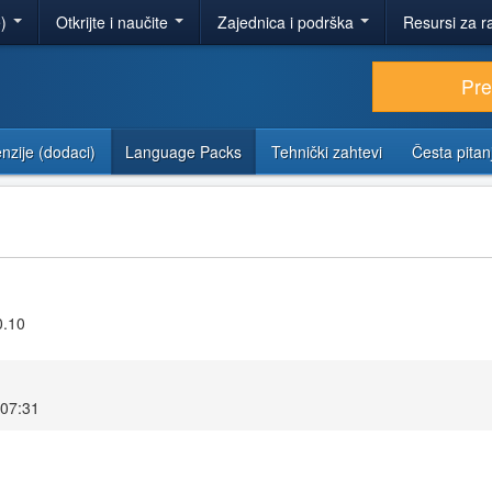
e)
Otkrijte i naučite
Zajednica i podrška
Resursi za r
Pr
nzije (dodaci)
Language Packs
Tehnički zahtevi
Česta pitan
0.10
 07:31