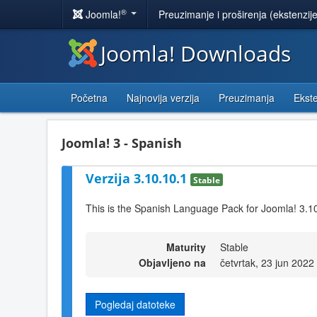
®
Joomla!
Preuzimanje i proširenja (ekstenzij
Joomla! Downloads
Početna
Najnovija verzija
Preuzimanja
Ekste
Joomla! 3 - Spanish
Verzija 3.10.10.1
Stable
This is the Spanish Language Pack for Joomla! 3.1
Maturity
Stable
Objavljeno na
četvrtak, 23 jun 2022
Pogledaj datoteke