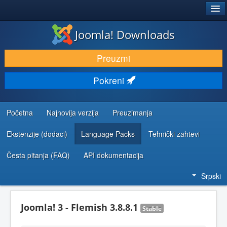
®
JOOMLA!
Joomla! Downloads
PREUZIMANJE I PROŠIRENJA (EKSTENZIJE)
Preuzmi
OTKRIJTE I NAUČITE
Pokreni
ZAJEDNICA I PODRŠKA
RESURSI ZA RAZVOJ
Početna
Najnovija verzija
Preuzimanja
Ekstenzije (dodaci)
Language Packs
Tehnički zahtevi
Česta pitanja (FAQ)
API dokumentacija
Srpski
Joomla! 3 - Flemish 3.8.8.1
Stable