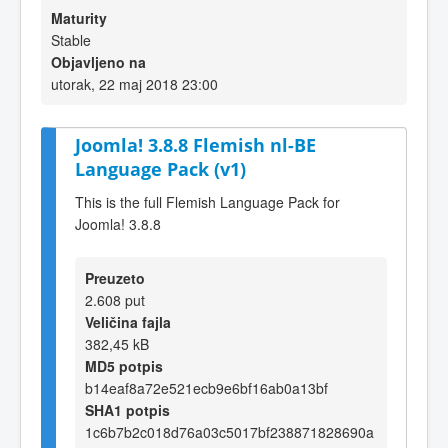
Maturity
Stable
Objavljeno na
utorak, 22 maj 2018 23:00
Joomla! 3.8.8 Flemish nl-BE
Language Pack (v1)
This is the full Flemish Language Pack for
Joomla! 3.8.8
Preuzeto
2.608 put
Veličina fajla
382,45 kB
MD5 potpis
b14eaf8a72e521ecb9e6bf16ab0a13bf
SHA1 potpis
1c6b7b2c018d76a03c5017bf238871828690a