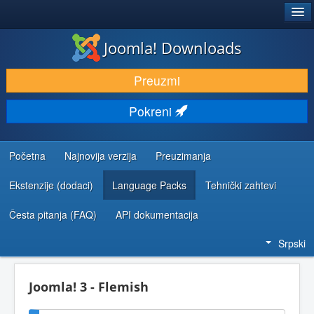
®
JOOMLA!
Joomla! Downloads
PREUZIMANJE I PROŠIRENJA (EKSTENZIJE)
Preuzmi
OTKRIJTE I NAUČITE
Pokreni
ZAJEDNICA I PODRŠKA
RESURSI ZA RAZVOJ
Početna
Najnovija verzija
Preuzimanja
Ekstenzije (dodaci)
Language Packs
Tehnički zahtevi
Česta pitanja (FAQ)
API dokumentacija
Srpski
Joomla! 3 - Flemish