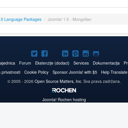
.5 Language Packages
/
Joomla! 1.5 - Mongolian
Joomla!
Joomla!
Joomla!
Joomla!
Joomla!
Joomla!
Joomla!
na
na
na
naLinkedIn
na
na
na
ajednica
Forum
Ekstenzije (dodaci)
Services
Dokumentacija
Pr
Twitteru
Facebooku
YouTube
Pinterest
Instagram
GitHub
a privatnosti
Cookie Policy
Sponsor Joomla! with $5
Help Translate
© 2005 - 2026
Open Source Matters, Inc.
Sva prava zadržana.
Joomla!
Rochen hosting