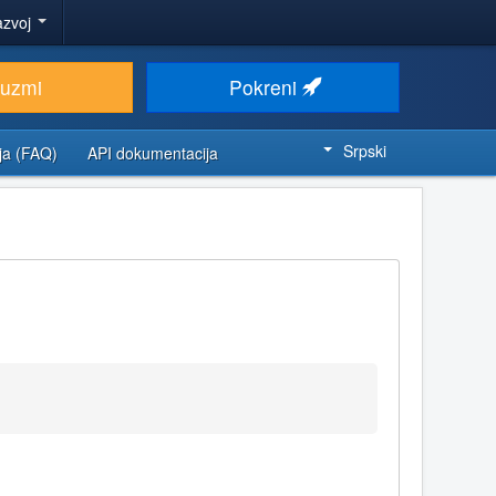
azvoj
euzmi
Pokreni
Srpski
ja (FAQ)
API dokumentacija