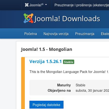
®
Joomla!
Preuzimanje i proširenja (ekstenzij
Joomla! Downloads
Početna
Najnovija verzija
Preuzimanja
Ekste
Joomla! 1.5 - Mongolian
Verzija 1.5.26.1
Stable
This is the Mongolian Language Pack for Joomla! 1
Maturity
Stable
Objavljeno na
subota, 30 januar 20
Pogledaj datoteke