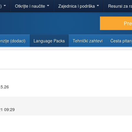
e)
Otkrijte i naučite
Zajednica i podrška
Resursi za r
Pr
nzije (dodaci)
Language Packs
Tehnički zahtevi
Česta pitan
.5.26
21 09:29