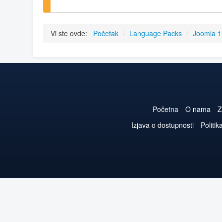
Vi ste ovde:
Početak
/
Language Packs
/
Joomla 1
Početna
O nama
Z
Izjava o dostupnosti
Politik