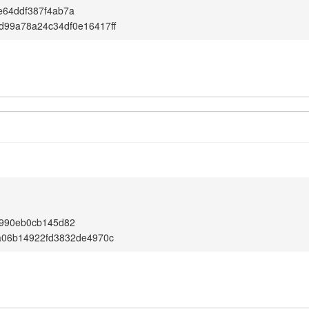
e64ddf387f4ab7a
d99a78a24c34df0e16417ff
e990eb0cb145d82
a06b14922fd3832de4970c