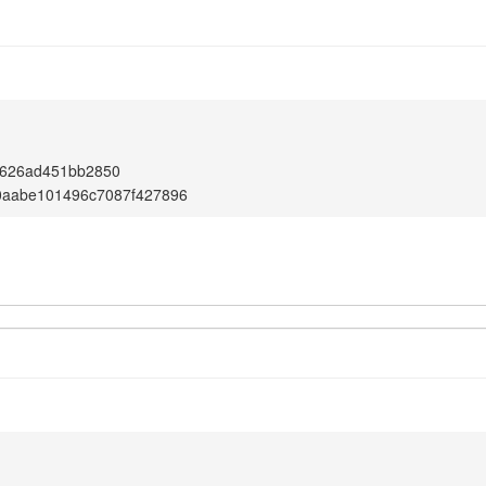
d626ad451bb2850
0aabe101496c7087f427896