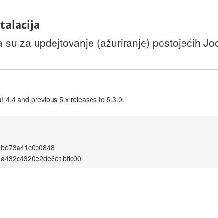
talacija
u za updejtovanje (ažuriranje) postojećih Joom
 4.4 and previous 5.x releases to 5.3.0.
abe73a41c0c0848
a432c4320e2de6e1bffc00