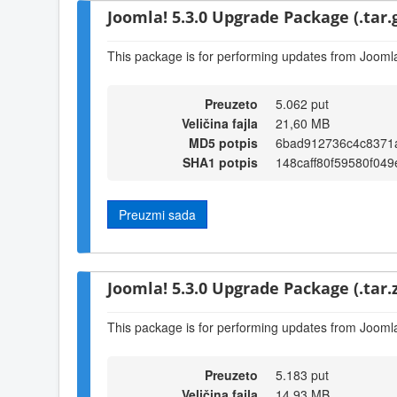
Joomla! 5.3.0 Upgrade Package (.tar.
This package is for performing updates from Joomla!
Preuzeto
5.062 put
Veličina fajla
21,60 MB
MD5 potpis
6bad912736c4c8371
SHA1 potpis
148caff80f59580f04
Preuzmi sada
Joomla! 5.3.0 Upgrade Package (.tar.z
This package is for performing updates from Joomla!
Preuzeto
5.183 put
Veličina fajla
14,93 MB