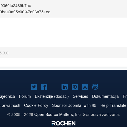
a9360fb2469b7ae
0baa0a95c06f47e06a751ec
5.3.0
Joomla!
Joomla!
Joomla!
Joomla!
Joomla!
Joomla!
Joomla!
na
na
na
naLinkedIn
na
na
na
ajednica
Forum
Ekstenzije (dodaci)
Services
Dokumentacija
Pr
Twitteru
Facebooku
YouTube
Pinterest
Instagram
GitHub
a privatnosti
Cookie Policy
Sponsor Joomla! with $5
Help Translate
© 2005 - 2026
Open Source Matters, Inc.
Sva prava zadržana.