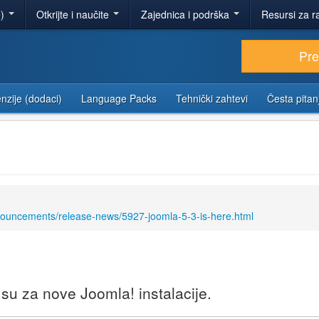
e)
Otkrijte i naučite
Zajednica i podrška
Resursi za r
Pr
nzije (dodaci)
Language Packs
Tehnički zahtevi
Česta pitan
nouncements/release-news/5927-joomla-5-3-is-here.html
u za nove Joomla! instalacije.