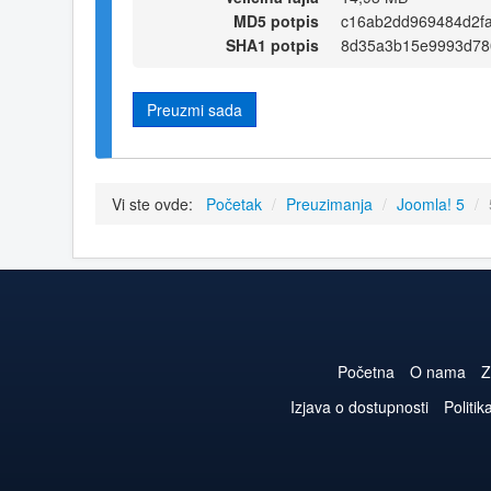
MD5 potpis
c16ab2dd969484d2f
SHA1 potpis
8d35a3b15e9993d78
Preuzmi sada
Vi ste ovde:
Početak
/
Preuzimanja
/
Joomla! 5
/
Početna
O nama
Z
Izjava o dostupnosti
Politik