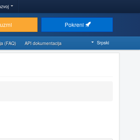
azvoj
euzmi
Pokreni
Srpski
ja (FAQ)
API dokumentacija