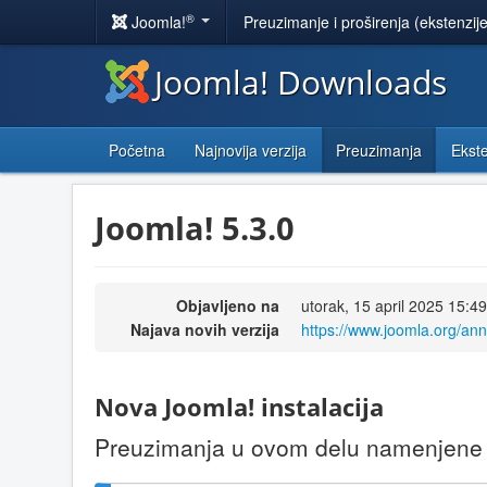
®
Joomla!
Preuzimanje i proširenja (ekstenzij
Joomla! Downloads
Početna
Najnovija verzija
Preuzimanja
Ekste
Joomla! 5.3.0
Objavljeno na
utorak, 15 april 2025 15:49
Najava novih verzija
https://www.joomla.org/an
Nova Joomla! instalacija
Preuzimanja u ovom delu namenjene s