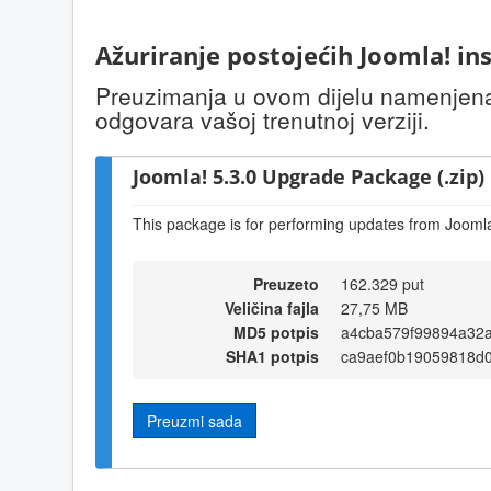
Ažuriranje postojećih Joomla! ins
Preuzimanja u ovom dijelu namenjena s
odgovara vašoj trenutnoj verziji.
Joomla! 5.3.0 Upgrade Package (.zip)
This package is for performing updates from Joomla!
Preuzeto
162.329 put
Veličina fajla
27,75 MB
MD5 potpis
a4cba579f99894a32
SHA1 potpis
ca9aef0b19059818d0
Preuzmi sada