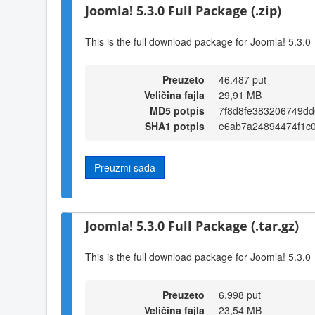
Joomla! 5.3.0 Full Package (.zip)
This is the full download package for Joomla! 5.3.0
Preuzeto
46.487 put
Veličina fajla
29,91 MB
MD5 potpis
7f8d8fe383206749d
SHA1 potpis
e6ab7a24894474f1c
Preuzmi sada
Joomla! 5.3.0 Full Package (.tar.gz)
This is the full download package for Joomla! 5.3.0
Preuzeto
6.998 put
Veličina fajla
23,54 MB