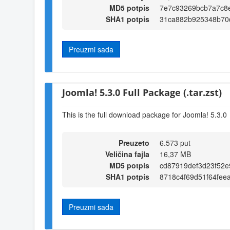
MD5 potpis
7e7c93269bcb7a7c8
SHA1 potpis
31ca882b925348b70
Preuzmi sada
Joomla! 5.3.0 Full Package (.tar.zst)
This is the full download package for Joomla! 5.3.0
Preuzeto
6.573 put
Veličina fajla
16,37 MB
MD5 potpis
cd87919def3d23f52
SHA1 potpis
8718c4f69d51f64fee
Preuzmi sada