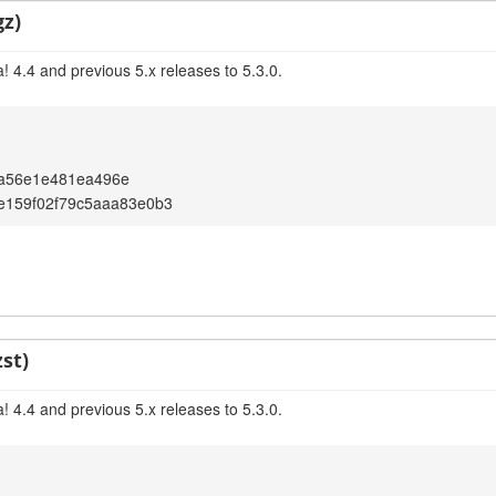
gz)
 4.4 and previous 5.x releases to 5.3.0.
a56e1e481ea496e
9e159f02f79c5aaa83e0b3
st)
 4.4 and previous 5.x releases to 5.3.0.