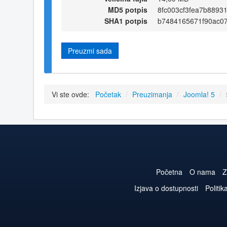
MD5 potpis
8fc003cf3fea7b8893
SHA1 potpis
b7484165671f90ac0
Preuzmi sada
Vi ste ovde:
Početak
/
Preuzimanja
/
Joomla! 5
/
Početna
O nama
Z
Izjava o dostupnosti
Politik