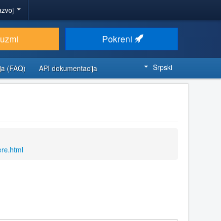
azvoj
euzmi
Pokreni
Srpski
ja (FAQ)
API dokumentacija
re.html