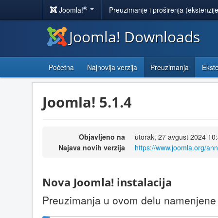
®
Joomla!
Preuzimanje i proširenja (ekstenzij
Joomla! Downloads
Početna
Najnovija verzija
Preuzimanja
Ekste
Joomla! 5.1.4
Objavljeno na
utorak, 27 avgust 2024 10
Najava novih verzija
https://www.joomla.org/an
Nova Joomla! instalacija
Preuzimanja u ovom delu namenjene s