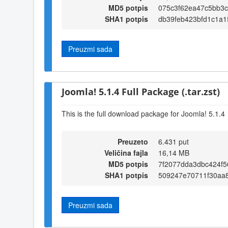
MD5 potpis
075c3f62ea47c5bb3c
SHA1 potpis
db39feb423bfd1c1a
Preuzmi sada
Joomla! 5.1.4 Full Package (.tar.zst)
This is the full download package for Joomla! 5.1.4
Preuzeto
6.431 put
Veličina fajla
16,14 MB
MD5 potpis
7f2077dda3dbc424f5
SHA1 potpis
509247e70711f30aa
Preuzmi sada