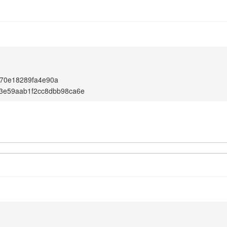
70e18289fa4e90a
3e59aab1f2cc8dbb98ca6e