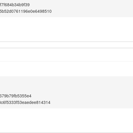
f7f684b34b9f39
15b52d0761196e0e6498510
679b79fb5355e4
8c6f5333f53eaedee814314