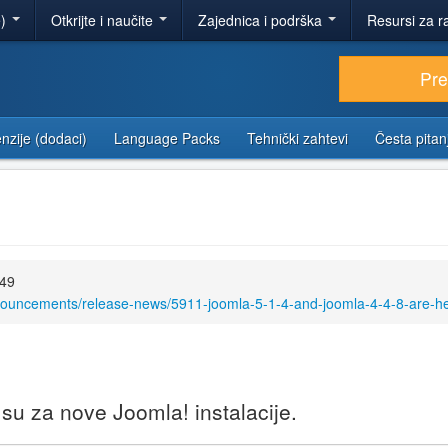
e)
Otkrijte i naučite
Zajednica i podrška
Resursi za r
Pr
nzije (dodaci)
Language Packs
Tehnički zahtevi
Česta pitan
:49
nouncements/release-news/5911-joomla-5-1-4-and-joomla-4-4-8-are-he
u za nove Joomla! instalacije.