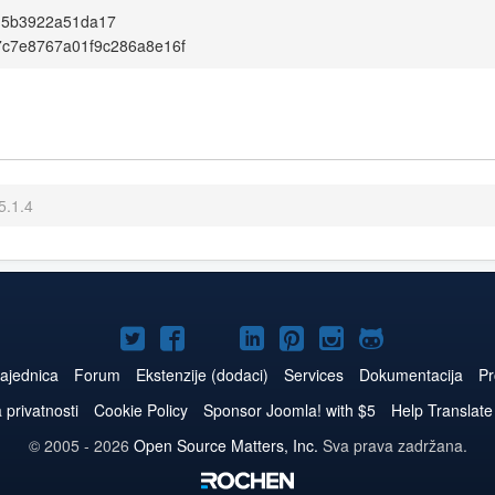
15b3922a51da17
7c7e8767a01f9c286a8e16f
5.1.4
Joomla!
Joomla!
Joomla!
Joomla!
Joomla!
Joomla!
Joomla!
na
na
na
naLinkedIn
na
na
na
ajednica
Forum
Ekstenzije (dodaci)
Services
Dokumentacija
Pr
Twitteru
Facebooku
YouTube
Pinterest
Instagram
GitHub
a privatnosti
Cookie Policy
Sponsor Joomla! with $5
Help Translate
© 2005 - 2026
Open Source Matters, Inc.
Sva prava zadržana.