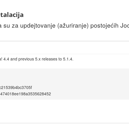
talacija
u za updejtovanje (ažuriranje) postojećih Joom
 4.4 and previous 5.x releases to 5.1.4.
c21539b4bc3705f
d474018ee198a3535628452