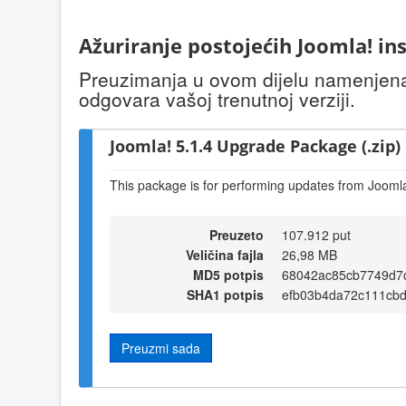
Ažuriranje postojećih Joomla! ins
Preuzimanja u ovom dijelu namenjena s
odgovara vašoj trenutnoj verziji.
Joomla! 5.1.4 Upgrade Package (.zip)
This package is for performing updates from Joomla!
Preuzeto
107.912 put
Veličina fajla
26,98 MB
MD5 potpis
68042ac85cb7749d7
SHA1 potpis
efb03b4da72c111cb
Preuzmi sada