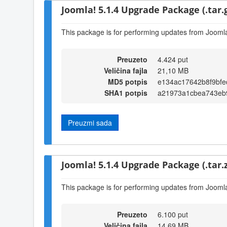
Joomla! 5.1.4 Upgrade Package (.tar.
This package is for performing updates from Joomla!
Preuzeto
4.424 put
Veličina fajla
21,10 MB
MD5 potpis
e134ac17642b8f9bfe
SHA1 potpis
a21973a1cbea743eb
Preuzmi sada
Joomla! 5.1.4 Upgrade Package (.tar.z
This package is for performing updates from Joomla!
Preuzeto
6.100 put
Veličina fajla
14,69 MB