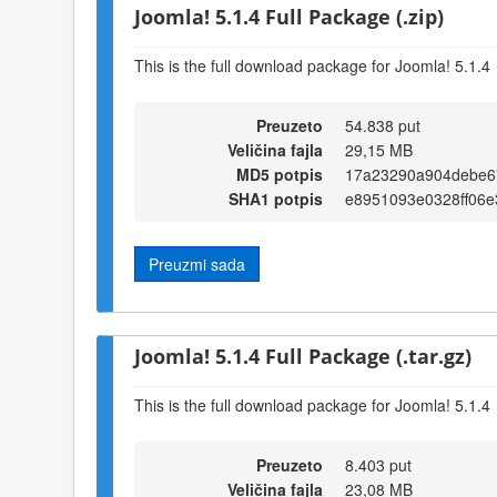
Joomla! 5.1.4 Full Package (.zip)
This is the full download package for Joomla! 5.1.4
Preuzeto
54.838 put
Veličina fajla
29,15 MB
MD5 potpis
17a23290a904debe6
SHA1 potpis
e8951093e0328ff06e
Preuzmi sada
Joomla! 5.1.4 Full Package (.tar.gz)
This is the full download package for Joomla! 5.1.4
Preuzeto
8.403 put
Veličina fajla
23,08 MB