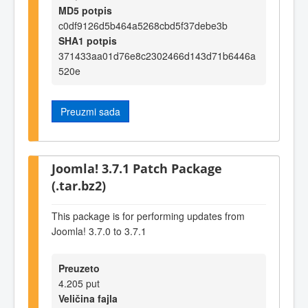
MD5 potpis
c0df9126d5b464a5268cbd5f37debe3b
SHA1 potpis
371433aa01d76e8c2302466d143d71b6446a
520e
Preuzmi sada
Joomla! 3.7.1 Patch Package
(.tar.bz2)
This package is for performing updates from
Joomla! 3.7.0 to 3.7.1
Preuzeto
4.205 put
Veličina fajla