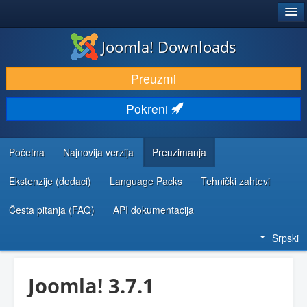
®
JOOMLA!
Joomla! Downloads
PREUZIMANJE I PROŠIRENJA (EKSTENZIJE)
Preuzmi
OTKRIJTE I NAUČITE
Pokreni
ZAJEDNICA I PODRŠKA
RESURSI ZA RAZVOJ
Početna
Najnovija verzija
Preuzimanja
Ekstenzije (dodaci)
Language Packs
Tehnički zahtevi
Česta pitanja (FAQ)
API dokumentacija
Srpski
Joomla! 3.7.1