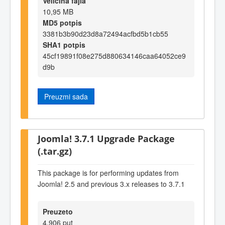
Veličina fajla
10,95 MB
MD5 potpis
3381b3b90d23d8a72494acfbd5b1cb55
SHA1 potpis
45cf19891f08e275d880634146caa64052ce9
d9b
Preuzmi sada
Joomla! 3.7.1 Upgrade Package
(.tar.gz)
This package is for performing updates from
Joomla! 2.5 and previous 3.x releases to 3.7.1
Preuzeto
4.906 put