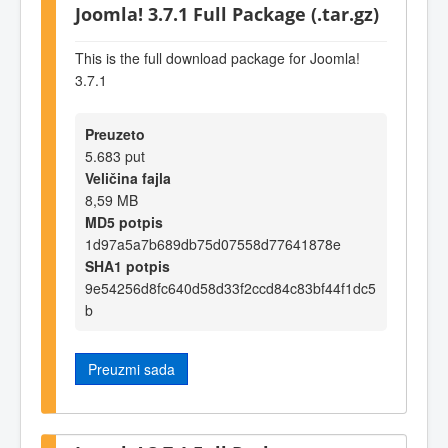
Joomla! 3.7.1 Full Package (.tar.gz)
This is the full download package for Joomla!
3.7.1
Preuzeto
5.683 put
Veličina fajla
8,59 MB
MD5 potpis
1d97a5a7b689db75d07558d77641878e
SHA1 potpis
9e54256d8fc640d58d33f2ccd84c83bf44f1dc5
b
Preuzmi sada