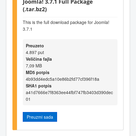
Joomla! 3.7.1 Full Package
(.tar.bz2)
This is the full download package for Joomla!
3.7.1
Preuzeto
4.897 put
Veličina fajla
7,09 MB
MD5 potpis
4b93dd4edc5a10e86b2fd77cf396f18a
SHA1 potpis
a41d7666e7f8363ee44fbf747fb3403d390dec
01
Preuzmi sada