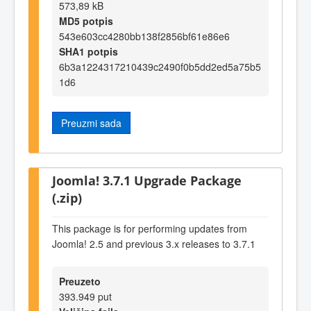
573,89 kB
MD5 potpis
543e603cc4280bb138f2856bf61e86e6
SHA1 potpis
6b3a1224317210439c2490f0b5dd2ed5a75b5
1d6
Preuzmi sada
Joomla! 3.7.1 Upgrade Package
(.zip)
This package is for performing updates from
Joomla! 2.5 and previous 3.x releases to 3.7.1
Preuzeto
393.949 put