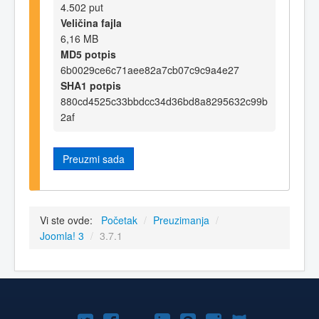
4.502 put
Veličina fajla
6,16 MB
MD5 potpis
6b0029ce6c71aee82a7cb07c9c9a4e27
SHA1 potpis
880cd4525c33bbdcc34d36bd8a8295632c99b
2af
Preuzmi sada
Vi ste ovde:
Početak
/
Preuzimanja
/
Joomla! 3
/
3.7.1