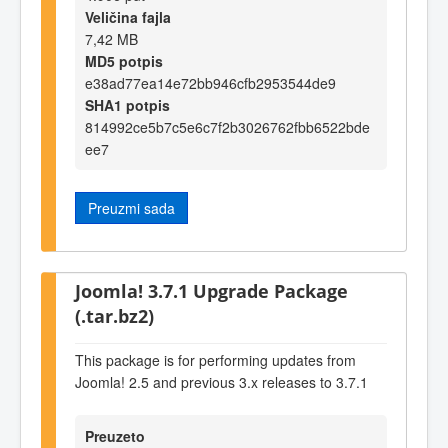
Veličina fajla
7,42 MB
MD5 potpis
e38ad77ea14e72bb946cfb2953544de9
SHA1 potpis
814992ce5b7c5e6c7f2b3026762fbb6522bde
ee7
Preuzmi sada
Joomla! 3.7.1 Upgrade Package
(.tar.bz2)
This package is for performing updates from
Joomla! 2.5 and previous 3.x releases to 3.7.1
Preuzeto