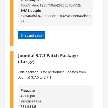
40dd514ebc1285759ab2888367ba552c
SHA1 potpis
ef35403f5f9439a8a88211832c4b358846de1b
7a
Preuzmi sada
Joomla! 3.7.1 Patch Package
(.tar.gz)
This package is for performing updates from
Joomla! 3.7.0 to 3.7.1
Preuzeto
4.360 put
Veličina fajla
731,94 kB