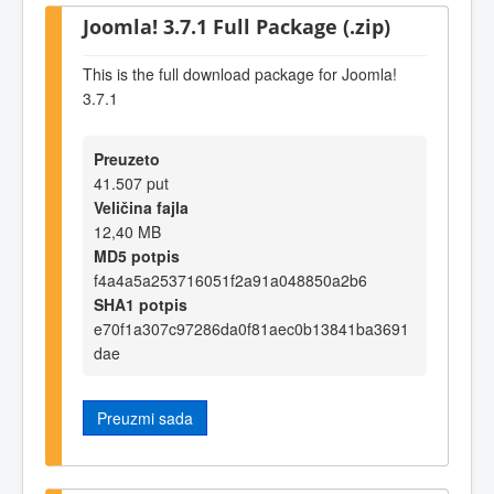
Joomla! 3.7.1 Full Package (.zip)
This is the full download package for Joomla!
3.7.1
Preuzeto
41.507 put
Veličina fajla
12,40 MB
MD5 potpis
f4a4a5a253716051f2a91a048850a2b6
SHA1 potpis
e70f1a307c97286da0f81aec0b13841ba3691
dae
Preuzmi sada