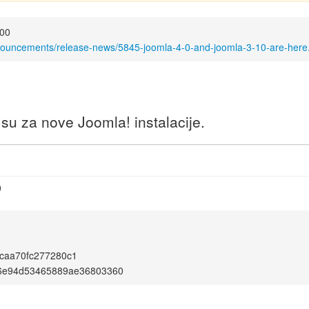
:00
nouncements/release-news/5845-joomla-4-0-and-joomla-3-10-are-here
u za nove Joomla! instalacije.
0
caa70fc277280c1
6e94d53465889ae36803360