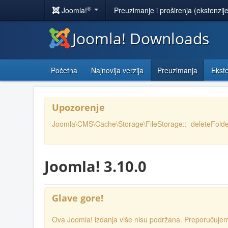
®
Joomla!
Preuzimanje i proširenja (ekstenzij
Joomla! Downloads
Početna
Najnovija verzija
Preuzimanja
Ekste
Upozorenje
Joomla\CMS\Cache\Storage\FileStorage::_deleteFolder
Joomla! 3.10.0
Glave gore!
Ova Joomla! izdanja više nisu podržana. Preporučuj