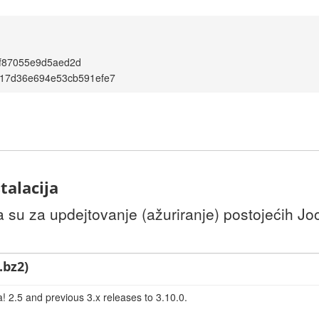
f87055e9d5aed2d
117d36e694e53cb591efe7
talacija
u za updejtovanje (ažuriranje) postojećih Joom
.bz2)
! 2.5 and previous 3.x releases to 3.10.0.