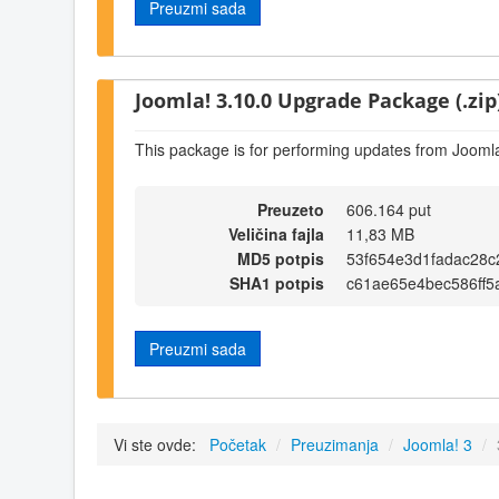
Preuzmi sada
Joomla! 3.10.0 Upgrade Package (.zip
This package is for performing updates from Joomla
Preuzeto
606.164 put
Veličina fajla
11,83 MB
MD5 potpis
53f654e3d1fadac28c
SHA1 potpis
c61ae65e4bec586ff5
Preuzmi sada
Vi ste ovde:
Početak
/
Preuzimanja
/
Joomla! 3
/