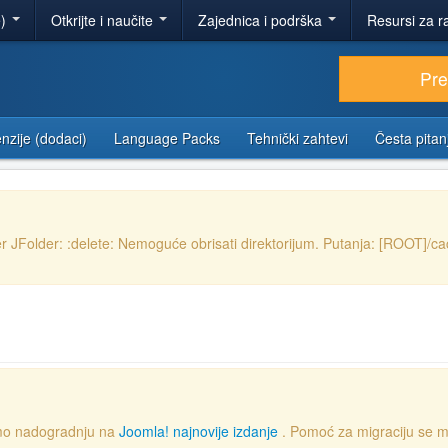
e)
Otkrijte i naučite
Zajednica i podrška
Resursi za r
Pr
nzije (dodaci)
Language Packs
Tehnički zahtevi
Česta pitan
 JFolder: :delete: Nemoguće obrisati direktorijum. Putanja: [ROOT]/c
emo nadogradnju na
Joomla! najnovije izdanje
. Pomoć za migraciju se m