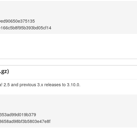
0ed90650e375135
e166c5b8f95b393bd05cf14
.gz)
! 2.5 and previous 3.x releases to 3.10.0.
353ad99d019b379
3658ad98bf3b5803e47e8f