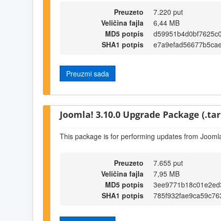
Preuzeto
7.220 put
Veličina fajla
6,44 MB
MD5 potpis
d59951b4d0bf7625c
SHA1 potpis
e7a9efad56677b5ca
Preuzmi sada
Joomla! 3.10.0 Upgrade Package (.tar
This package is for performing updates from Joomla
Preuzeto
7.655 put
Veličina fajla
7,95 MB
MD5 potpis
3ee9771b18c01e2ed
SHA1 potpis
785f932fae9ca59c76