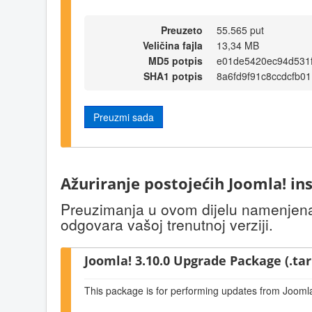
Preuzeto
55.565 put
Veličina fajla
13,34 MB
MD5 potpis
e01de5420ec94d531
SHA1 potpis
8a6fd9f91c8ccdcfb0
Preuzmi sada
Ažuriranje postojećih Joomla! ins
Preuzimanja u ovom dijelu namenjena s
odgovara vašoj trenutnoj verziji.
Joomla! 3.10.0 Upgrade Package (.tar
This package is for performing updates from Joomla