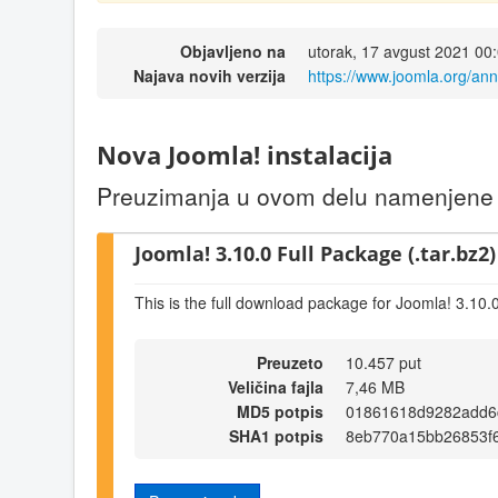
Objavljeno na
utorak, 17 avgust 2021 00
Najava novih verzija
https://www.joomla.org/an
Nova Joomla! instalacija
Preuzimanja u ovom delu namenjene s
Joomla! 3.10.0 Full Package (.tar.bz2)
This is the full download package for Joomla! 3.10.
Preuzeto
10.457 put
Veličina fajla
7,46 MB
MD5 potpis
01861618d9282add6
SHA1 potpis
8eb770a15bb26853f