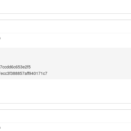
0
7ccdd6c653e2f5
ecc3f388857aff940171c7
0