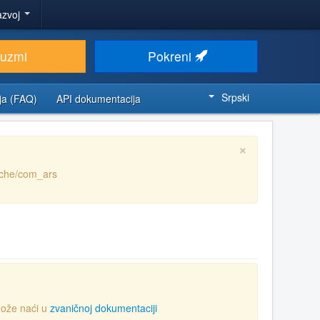
azvoj
euzmi
Pokreni
Srpski
ja (FAQ)
API dokumentacija
×
ache/com_ars
ože naći u
zvaničnoj dokumentaciji