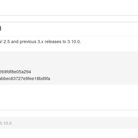
)
! 2.5 and previous 3.x releases to 3.10.0.
269fdf8e05a294
abbec63727e9fee18bd9fa
3.10.0