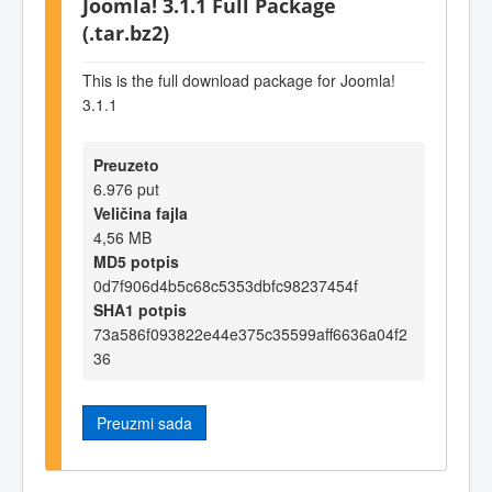
Joomla! 3.1.1 Full Package
(.tar.bz2)
This is the full download package for Joomla!
3.1.1
Preuzeto
6.976 put
Veličina fajla
4,56 MB
MD5 potpis
0d7f906d4b5c68c5353dbfc98237454f
SHA1 potpis
73a586f093822e44e375c35599aff6636a04f2
36
Preuzmi sada