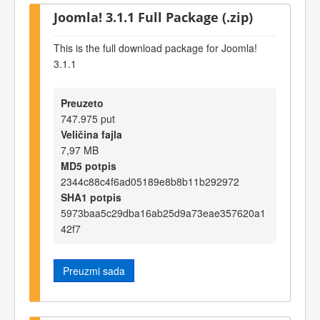
Joomla! 3.1.1 Full Package (.zip)
This is the full download package for Joomla!
3.1.1
Preuzeto
747.975 put
Veličina fajla
7,97 MB
MD5 potpis
2344c88c4f6ad05189e8b8b11b292972
SHA1 potpis
5973baa5c29dba16ab25d9a73eae357620a1
42f7
Preuzmi sada