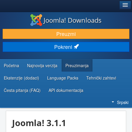
®
JOOMLA!
Joomla! Downloads
PREUZIMANJE I PROŠIRENJA (EKSTENZIJE)
Preuzmi
OTKRIJTE I NAUČITE
Pokreni
ZAJEDNICA I PODRŠKA
RESURSI ZA RAZVOJ
Početna
Najnovija verzija
Preuzimanja
Ekstenzije (dodaci)
Language Packs
Tehnički zahtevi
Česta pitanja (FAQ)
API dokumentacija
Srpski
Joomla! 3.1.1