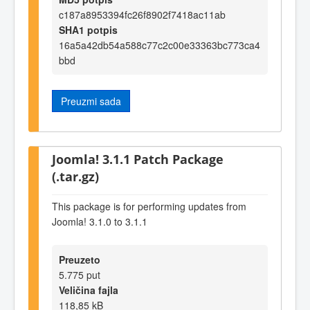
c187a8953394fc26f8902f7418ac11ab
SHA1 potpis
16a5a42db54a588c77c2c00e33363bc773ca4
bbd
Preuzmi sada
Joomla! 3.1.1 Patch Package
(.tar.gz)
This package is for performing updates from
Joomla! 3.1.0 to 3.1.1
Preuzeto
5.775 put
Veličina fajla
118,85 kB