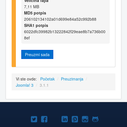
Veličina fajla
7,11 MB
MD5 potpis
206102134102a01d699e84a52c992b88
SHA1 potpis
6022dfc39982b13222842f29eae8b7a736b00
8ef
Preuzmi sada
Vi ste ovde:
Početak
/
Preuzimanja
/
Joomla! 3
/
3.1.1
Joomla!
Joomla!
Joomla!
Joomla!
Joomla!
Joomla!
Joomla!