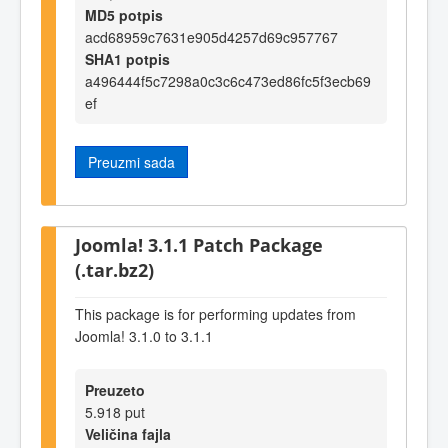
MD5 potpis
acd68959c7631e905d4257d69c957767
SHA1 potpis
a496444f5c7298a0c3c6c473ed86fc5f3ecb69
ef
Preuzmi sada
Joomla! 3.1.1 Patch Package
(.tar.bz2)
This package is for performing updates from
Joomla! 3.1.0 to 3.1.1
Preuzeto
5.918 put
Veličina fajla