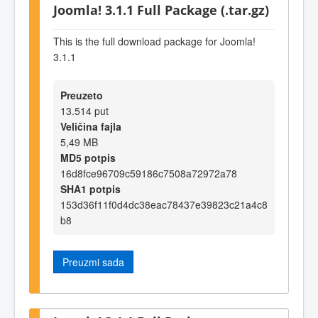
Joomla! 3.1.1 Full Package (.tar.gz)
This is the full download package for Joomla!
3.1.1
Preuzeto
13.514 put
Veličina fajla
5,49 MB
MD5 potpis
16d8fce96709c59186c7508a72972a78
SHA1 potpis
153d36f11f0d4dc38eac78437e39823c21a4c8
b8
Preuzmi sada