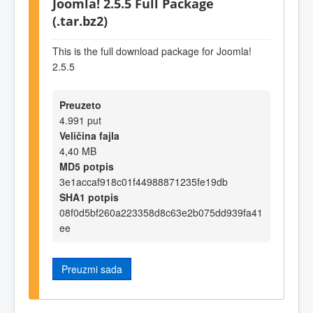
Joomla! 2.5.5 Full Package
(.tar.bz2)
This is the full download package for Joomla!
2.5.5
Preuzeto
4.991 put
Veličina fajla
4,40 MB
MD5 potpis
3e1accaf918c01f44988871235fe19db
SHA1 potpis
08f0d5bf260a223358d8c63e2b075dd939fa41
ee
Preuzmi sada