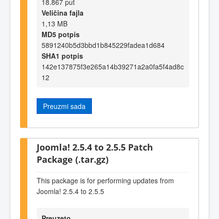
18.867 put
Veličina fajla
1,13 MB
MD5 potpis
5891240b5d3bbd1b845229fadea1d684
SHA1 potpis
142e137875f3e265a14b39271a2a0fa5f4ad8c
12
Preuzmi sada
Joomla! 2.5.4 to 2.5.5 Patch
Package (.tar.gz)
This package is for performing updates from
Joomla! 2.5.4 to 2.5.5
Preuzeto