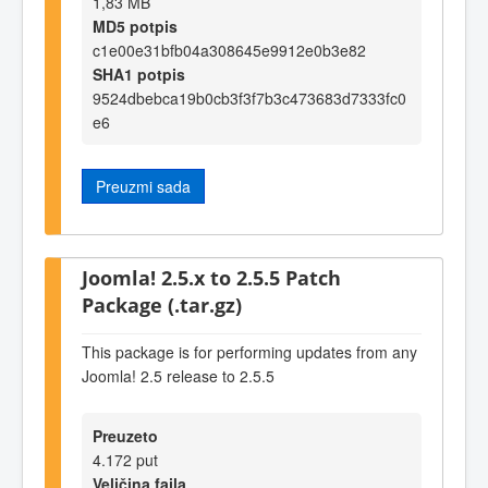
1,83 MB
MD5 potpis
c1e00e31bfb04a308645e9912e0b3e82
SHA1 potpis
9524dbebca19b0cb3f3f7b3c473683d7333fc0
e6
Preuzmi sada
Joomla! 2.5.x to 2.5.5 Patch
Package (.tar.gz)
This package is for performing updates from any
Joomla! 2.5 release to 2.5.5
Preuzeto
4.172 put
Veličina fajla