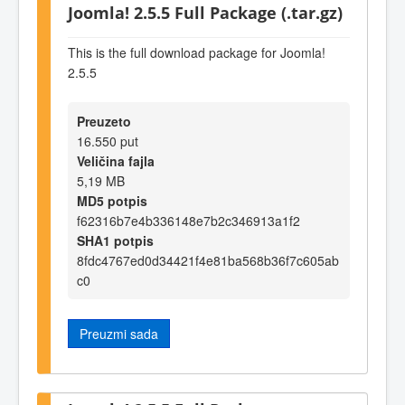
Joomla! 2.5.5 Full Package (.tar.gz)
This is the full download package for Joomla!
2.5.5
Preuzeto
16.550 put
Veličina fajla
5,19 MB
MD5 potpis
f62316b7e4b336148e7b2c346913a1f2
SHA1 potpis
8fdc4767ed0d34421f4e81ba568b36f7c605ab
c0
Preuzmi sada