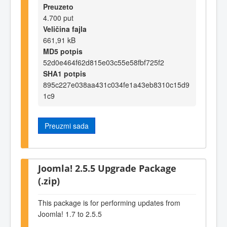
Preuzeto
4.700 put
Veličina fajla
661,91 kB
MD5 potpis
52d0e464f62d815e03c55e58fbf725f2
SHA1 potpis
895c227e038aa431c034fe1a43eb8310c15d9
1c9
Preuzmi sada
Joomla! 2.5.5 Upgrade Package
(.zip)
This package is for performing updates from
Joomla! 1.7 to 2.5.5