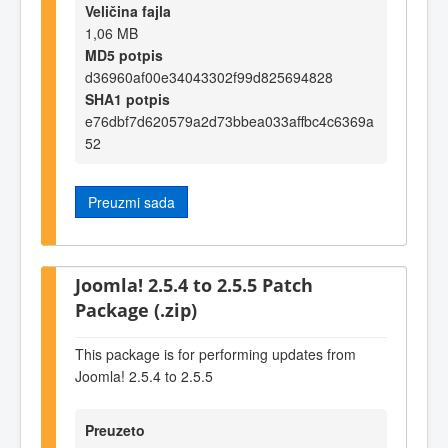
Veličina fajla
1,06 MB
MD5 potpis
d36960af00e34043302f99d825694828
SHA1 potpis
e76dbf7d620579a2d73bbea033affbc4c6369a
52
Preuzmi sada
Joomla! 2.5.4 to 2.5.5 Patch
Package (.zip)
This package is for performing updates from
Joomla! 2.5.4 to 2.5.5
Preuzeto