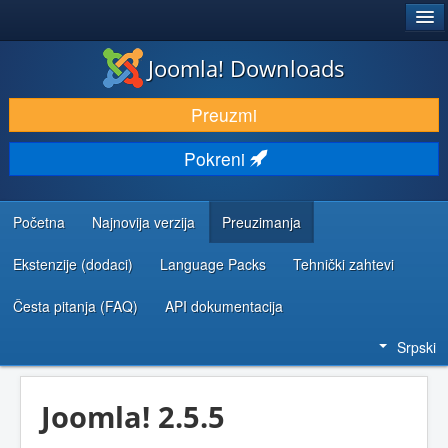
®
JOOMLA!
Joomla! Downloads
PREUZIMANJE I PROŠIRENJA (EKSTENZIJE)
Preuzmi
OTKRIJTE I NAUČITE
Pokreni
ZAJEDNICA I PODRŠKA
RESURSI ZA RAZVOJ
Početna
Najnovija verzija
Preuzimanja
Ekstenzije (dodaci)
Language Packs
Tehnički zahtevi
Česta pitanja (FAQ)
API dokumentacija
Srpski
Joomla! 2.5.5