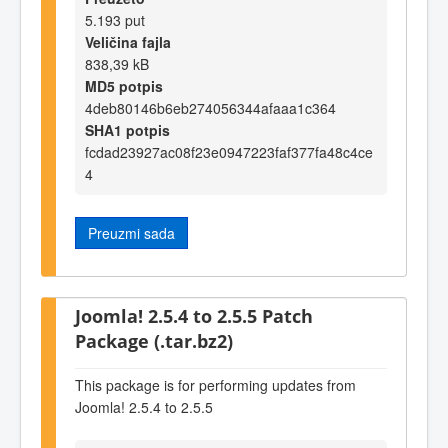
5.193 put
Veličina fajla
838,39 kB
MD5 potpis
4deb80146b6eb274056344afaaa1c364
SHA1 potpis
fcdad23927ac08f23e0947223faf377fa48c4ce
4
Preuzmi sada
Joomla! 2.5.4 to 2.5.5 Patch
Package (.tar.bz2)
This package is for performing updates from
Joomla! 2.5.4 to 2.5.5