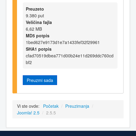
Preuzeto
9.380 put
Veličina fajla
6,62 MB
MD5 potpis
1bed627e9173d1e7a1433fef32f29961
SHA1 potpis
cfad70519dbea771d00b24e11d269ddc760cd
bf2
Preuzmi sada
Vi ste ovde:
Početak
/
Preuzimanja
/
Joomla! 2.5
/
2.5.5