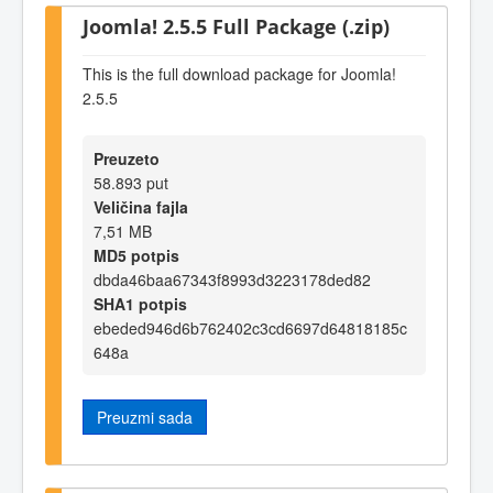
Joomla! 2.5.5 Full Package (.zip)
This is the full download package for Joomla!
2.5.5
Preuzeto
58.893 put
Veličina fajla
7,51 MB
MD5 potpis
dbda46baa67343f8993d3223178ded82
SHA1 potpis
ebeded946d6b762402c3cd6697d64818185c
648a
Preuzmi sada