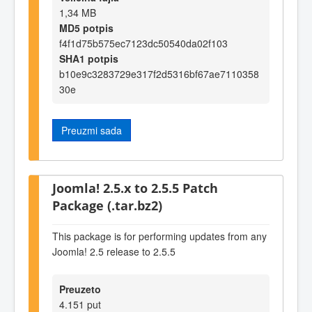
1,34 MB
MD5 potpis
f4f1d75b575ec7123dc50540da02f103
SHA1 potpis
b10e9c3283729e317f2d5316bf67ae7110358
30e
Preuzmi sada
Joomla! 2.5.x to 2.5.5 Patch
Package (.tar.bz2)
This package is for performing updates from any
Joomla! 2.5 release to 2.5.5
Preuzeto
4.151 put