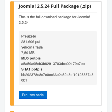
Joomla! 2.5.24 Full Package (.zip)
This is the full download package for Joomla!
2.5.24
Preuzeto
281.606 put
Veličina fajla
7,59 MB
MD5 potpis
a5a59a95cb3b82913703dcb02179b7eb
SHA1 potpis
bb292378e8c7e0ec66e2c52e8ef10125357a8
0b1
Preuzmi sada