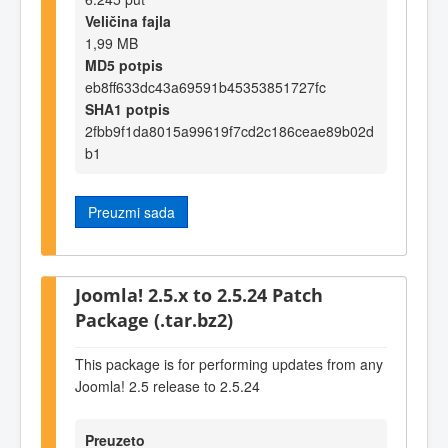
Veličina fajla
1,99 MB
MD5 potpis
eb8ff633dc43a69591b45353851727fc
SHA1 potpis
2fbb9f1da8015a99619f7cd2c186ceae89b02d
b1
Preuzmi sada
Joomla! 2.5.x to 2.5.24 Patch
Package (.tar.bz2)
This package is for performing updates from any
Joomla! 2.5 release to 2.5.24
Preuzeto