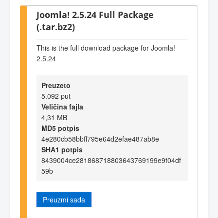
Joomla! 2.5.24 Full Package
(.tar.bz2)
This is the full download package for Joomla!
2.5.24
Preuzeto
5.092 put
Veličina fajla
4,31 MB
MD5 potpis
4e280cb58bbff795e64d2efae487ab8e
SHA1 potpis
8439004ce281868718803643769199e9f04df
59b
Preuzmi sada