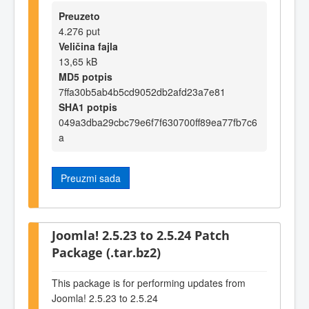
Preuzeto
4.276 put
Veličina fajla
13,65 kB
MD5 potpis
7ffa30b5ab4b5cd9052db2afd23a7e81
SHA1 potpis
049a3dba29cbc79e6f7f630700ff89ea77fb7c6
a
Preuzmi sada
Joomla! 2.5.23 to 2.5.24 Patch
Package (.tar.bz2)
This package is for performing updates from
Joomla! 2.5.23 to 2.5.24