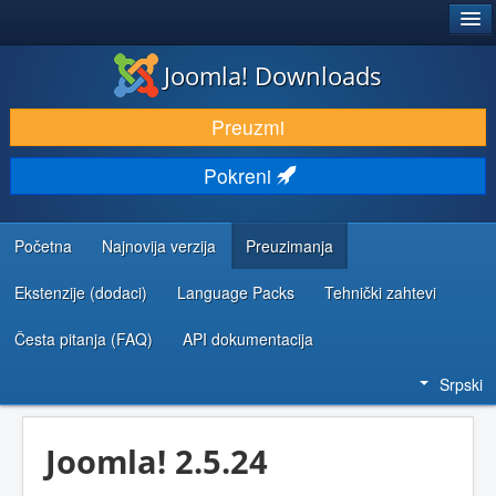
®
JOOMLA!
Joomla! Downloads
PREUZIMANJE I PROŠIRENJA (EKSTENZIJE)
Preuzmi
OTKRIJTE I NAUČITE
Pokreni
ZAJEDNICA I PODRŠKA
RESURSI ZA RAZVOJ
Početna
Najnovija verzija
Preuzimanja
Ekstenzije (dodaci)
Language Packs
Tehnički zahtevi
Česta pitanja (FAQ)
API dokumentacija
Srpski
Joomla! 2.5.24