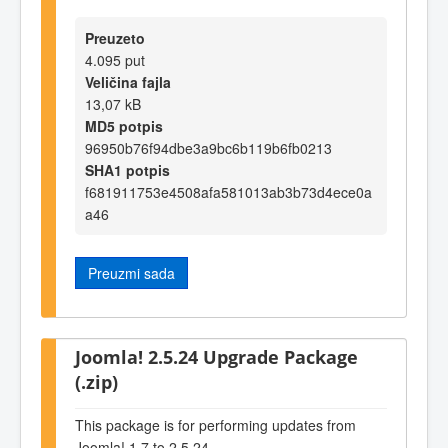
Preuzeto
4.095 put
Veličina fajla
13,07 kB
MD5 potpis
96950b76f94dbe3a9bc6b119b6fb0213
SHA1 potpis
f681911753e4508afa581013ab3b73d4ece0a
a46
Preuzmi sada
Joomla! 2.5.24 Upgrade Package
(.zip)
This package is for performing updates from
Joomla! 1.7 to 2.5.24