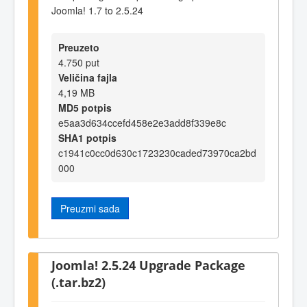
Joomla! 1.7 to 2.5.24
Preuzeto
4.750 put
Veličina fajla
4,19 MB
MD5 potpis
e5aa3d634ccefd458e2e3add8f339e8c
SHA1 potpis
c1941c0cc0d630c1723230caded73970ca2bd
000
Preuzmi sada
Joomla! 2.5.24 Upgrade Package
(.tar.bz2)