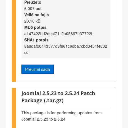
Preuzeto
6.007 put
Veličina fajla
20,10 kB
MD5 potpis
a147422bd2decf71ff2a05867e37722f
SHA1 potpis
8a8dafb0443577d3f661c6dba7cbd3454f4832
cc
Preuzmi sada
Joomla! 2.5.23 to 2.5.24 Patch
Package (.tar.gz)
This package is for performing updates from
Joomla! 2.5.23 to 2.5.24