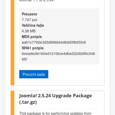
Preuzeto
7.747 put
Veličina fajla
6,38 MB
MD5 potpis
aa61c7792e3d3d986b64d6dd3f8d39c6
SHA1 potpis
6eeadecfe160ed1210bce4dba322d26f6c348
65f
Preuzmi sada
Joomla! 2.5.24 Upgrade Package
(.tar.gz)
This package is for performing updates from