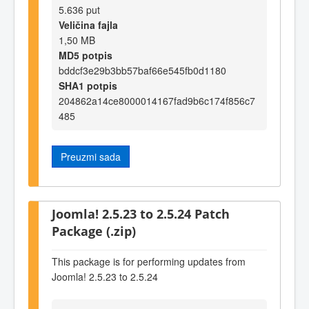
5.636 put
Veličina fajla
1,50 MB
MD5 potpis
bddcf3e29b3bb57baf66e545fb0d1180
SHA1 potpis
204862a14ce8000014167fad9b6c174f856c7
485
Preuzmi sada
Joomla! 2.5.23 to 2.5.24 Patch
Package (.zip)
This package is for performing updates from
Joomla! 2.5.23 to 2.5.24