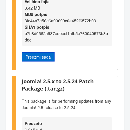
Veličina fajla
3,42 MB
MD5 potpis
3fc44a7e56e6a90699c0a452f6572b03
SHA1 potpis
b7b8d0562a937edeecf1afb5e760040573b8b
d8c
Preuzmi sada
Joomla! 2.5.x to 2.5.24 Patch
Package (.tar.gz)
This package is for performing updates from any
Joomla! 2.5 release to 2.5.24
Preuzeto
6.245 put