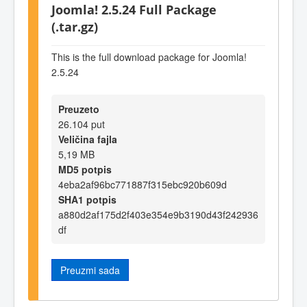
Joomla! 2.5.24 Full Package
(.tar.gz)
This is the full download package for Joomla!
2.5.24
Preuzeto
26.104 put
Veličina fajla
5,19 MB
MD5 potpis
4eba2af96bc771887f315ebc920b609d
SHA1 potpis
a880d2af175d2f403e354e9b3190d43f242936
df
Preuzmi sada