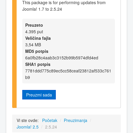
This package is for performing updates from
Joomla! 1.7 to 2.5.24
Preuzeto
4.395 put
Veličina fajla
3,54 MB
MD5 potpis
6a0fb28c4aab3c3152b99b5974dfd4ed
SHA1 potpis
7781ddd775c89ec5cc58ceaf23812af533c761
b9
Preuzmi sada
Vi ste ovde:
Početak
/
Preuzimanja
/
Joomla! 2.5
/
2.5.24