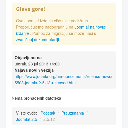
Glave gore!
Ova Joomla! izdanja više nisu podržana.
Preporučujemo nadogradnju na
Joomla! najnovije
izdanje
. Pomoć za migraciju se može naći u
zvaničnoj dokumentaciji
Objavljeno na
utorak, 23 jul 2013 14:00
Najava novih verzija
https://www.joomla.org/announcements/release-news/
5503-joomla-2-5-13-released.html
Nema pronađenih datoteka
Vi ste ovde:
Početak
/
Preuzimanja
/
Joomla! 2.5
/
2.5.12