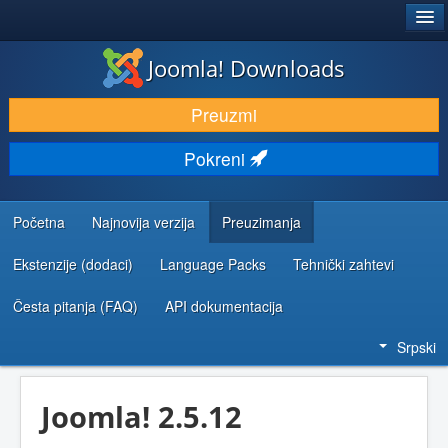
®
JOOMLA!
Joomla! Downloads
PREUZIMANJE I PROŠIRENJA (EKSTENZIJE)
Preuzmi
OTKRIJTE I NAUČITE
Pokreni
ZAJEDNICA I PODRŠKA
RESURSI ZA RAZVOJ
Početna
Najnovija verzija
Preuzimanja
Ekstenzije (dodaci)
Language Packs
Tehnički zahtevi
Česta pitanja (FAQ)
API dokumentacija
Srpski
Joomla! 2.5.12