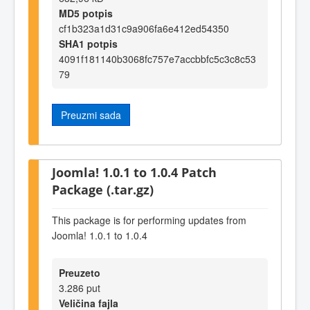
MD5 potpis
cf1b323a1d31c9a906fa6e412ed54350
SHA1 potpis
4091f181140b3068fc757e7accbbfc5c3c8c53
79
Preuzmi sada
Joomla! 1.0.1 to 1.0.4 Patch
Package (.tar.gz)
This package is for performing updates from
Joomla! 1.0.1 to 1.0.4
Preuzeto
3.286 put
Veličina fajla