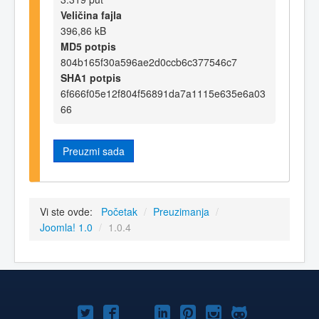
Veličina fajla
396,86 kB
MD5 potpis
804b165f30a596ae2d0ccb6c377546c7
SHA1 potpis
6f666f05e12f804f56891da7a1115e635e6a03
66
Preuzmi sada
Vi ste ovde:
Početak
/
Preuzimanja
/
Joomla! 1.0
/
1.0.4
Joomla!
Joomla!
Joomla!
Joomla!
Joomla!
Joomla!
Joomla!