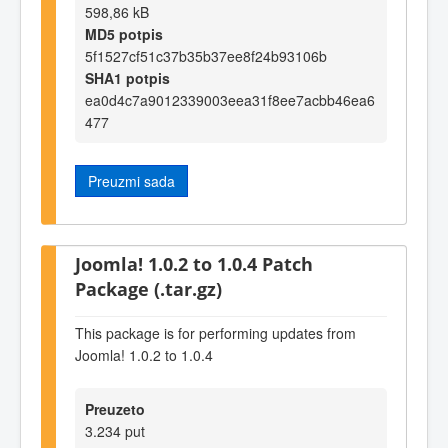
598,86 kB
MD5 potpis
5f1527cf51c37b35b37ee8f24b93106b
SHA1 potpis
ea0d4c7a9012339003eea31f8ee7acbb46ea6
477
Preuzmi sada
Joomla! 1.0.2 to 1.0.4 Patch
Package (.tar.gz)
This package is for performing updates from
Joomla! 1.0.2 to 1.0.4
Preuzeto
3.234 put