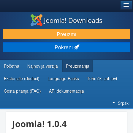
®
JOOMLA!
Joomla! Downloads
PREUZIMANJE I PROŠIRENJA (EKSTENZIJE)
Preuzmi
OTKRIJTE I NAUČITE
Pokreni
ZAJEDNICA I PODRŠKA
RESURSI ZA RAZVOJ
Početna
Najnovija verzija
Preuzimanja
Ekstenzije (dodaci)
Language Packs
Tehnički zahtevi
Česta pitanja (FAQ)
API dokumentacija
Srpski
Joomla! 1.0.4