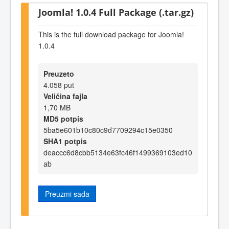
Joomla! 1.0.4 Full Package (.tar.gz)
This is the full download package for Joomla!
1.0.4
Preuzeto
4.058 put
Veličina fajla
1,70 MB
MD5 potpis
5ba5e601b10c80c9d7709294c15e0350
SHA1 potpis
deaccc6d8cbb5134e63fc46f1499369103ed10
ab
Preuzmi sada