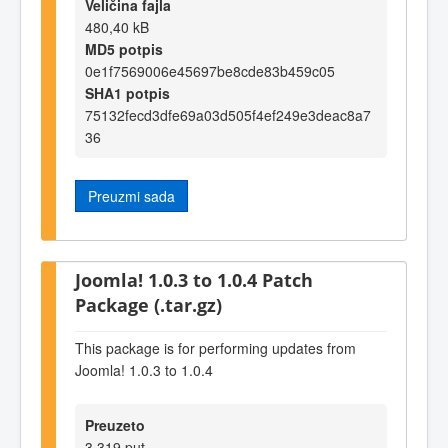
Veličina fajla
480,40 kB
MD5 potpis
0e1f7569006e45697be8cde83b459c05
SHA1 potpis
75132fecd3dfe69a03d505f4ef249e3deac8a7
36
Preuzmi sada
Joomla! 1.0.3 to 1.0.4 Patch
Package (.tar.gz)
This package is for performing updates from
Joomla! 1.0.3 to 1.0.4
Preuzeto
3.319 put