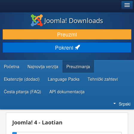
®
JOOMLA!
Joomla! Downloads
PREUZIMANJE I PROŠIRENJA (EKSTENZIJE)
Preuzmi
OTKRIJTE I NAUČITE
Pokreni
ZAJEDNICA I PODRŠKA
RESURSI ZA RAZVOJ
Početna
Najnovija verzija
Preuzimanja
Ekstenzije (dodaci)
Language Packs
Tehnički zahtevi
Česta pitanja (FAQ)
API dokumentacija
Srpski
Joomla! 4 - Laotian