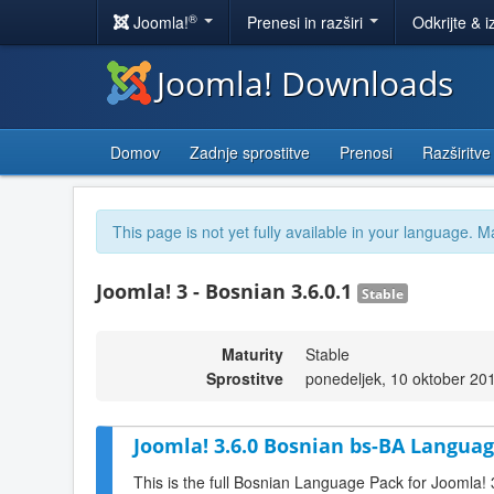
®
Joomla!
Prenesi in razširi
Odkrijte & i
Joomla! Downloads
Domov
Zadnje sprostitve
Prenosi
Razširitve
This page is not yet fully available in your language. M
Joomla! 3 - Bosnian 3.6.0.1
Stable
Maturity
Stable
Sprostitve
ponedeljek, 10 oktober 20
Joomla! 3.6.0 Bosnian bs-BA Languag
This is the full Bosnian Language Pack for Joomla! 