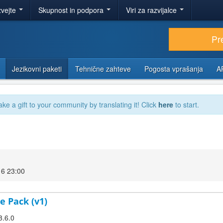
zvejte
Skupnost in podpora
Viri za razvijalce
Pr
Jezikovni paketi
Tehnične zahteve
Pogosta vprašanja
A
ake a gift to your community by translating it! Click
here
to start.
16 23:00
e Pack (v1)
3.6.0