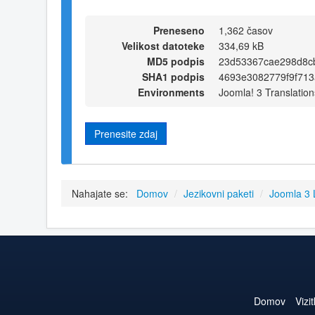
Preneseno
1,362 časov
Velikost datoteke
334,69 kB
MD5 podpis
23d53367cae298d8c
SHA1 podpis
4693e3082779f9f71
Environments
Joomla! 3 Translation
Prenesite zdaj
Nahajate se:
Domov
/
Jezikovni paketi
/
Joomla 3
Domov
Vizi