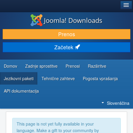
®
JOOMLA!
Joomla! Downloads
PRENESI IN RAZŠIRI
Prenos
ODKRIJTE & IZVEJTE
Začetek
SKUPNOST IN PODPORA
VIRI ZA RAZVIJALCE
Domov
Zadnje sprostitve
Prenosi
Razširitve
Jezikovni paketi
Tehnične zahteve
Pogosta vprašanja
API dokumentacija
Slovenščina
This page is not yet fully available in your
language. Make a gift to your community by