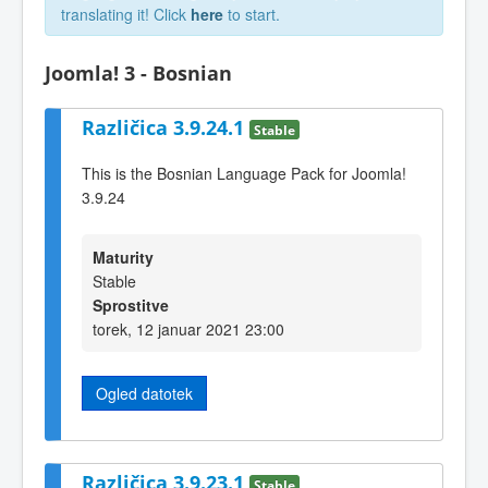
translating it! Click
here
to start.
Joomla! 3 - Bosnian
Različica 3.9.24.1
Stable
This is the Bosnian Language Pack for Joomla!
3.9.24
Maturity
Stable
Sprostitve
torek, 12 januar 2021 23:00
Ogled datotek
Različica 3.9.23.1
Stable