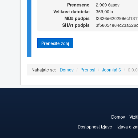
Preneseno
2,969 časov
Velikost datoteke
369,00 b
MD5 podpis
f2826e620299ecf131
SHA1 podpis
3f56054e64c23a526
Prenesite zdaj
Nahajate se:
Domov
/
Prenosi
/
Joomla! 6
/
6.0.0
Domov
Vizi
Dostopnost izjave
Izjava o z