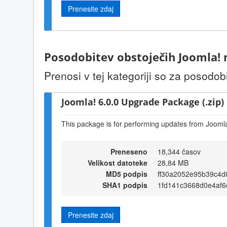
Prenesite zdaj
Posodobitev obstoječih Joomla!
Prenosi v tej kategoriji so za posodob
Joomla! 6.0.0 Upgrade Package (.zip)
This package is for performing updates from Joomla!
Preneseno
18,344 časov
Velikost datoteke
28,84 MB
MD5 podpis
ff30a2052e95b39c4
SHA1 podpis
1fd141c3668d0e4af6
Prenesite zdaj