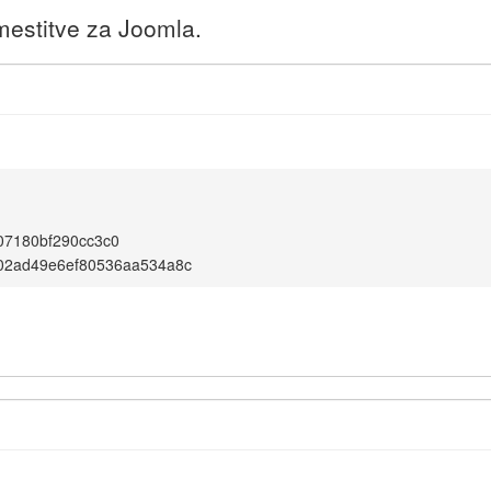
amestitve za Joomla.
07180bf290cc3c0
02ad49e6ef80536aa534a8c