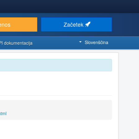
enos
Začetek
Slovenščina
PI dokumentacija
html