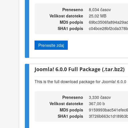
Preneseno
8,034 časov
Velikost datoteke
25,02 MB
MD5 podpis
69bc3506fa894a29a
SHA1 podpis
c04bce28bf2cda378
Prenesite zdaj
Joomla! 6.0.0 Full Package (.tar.bz2)
This is the full download package for Joomla! 6.0.0
Preneseno
3,330 časov
Velikost datoteke
367,00 b
MD5 podpis
9159993bac541efec
SHA1 podpis
3f726b663c1d189b3