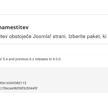
 namestitev
itev obstoječe Joomla! strani. Izberite paket, ki
 5.4 and previous 6.x releases to 6.0.0.
d80e1e340382113
c1f3ecae9bf36f3c50445f