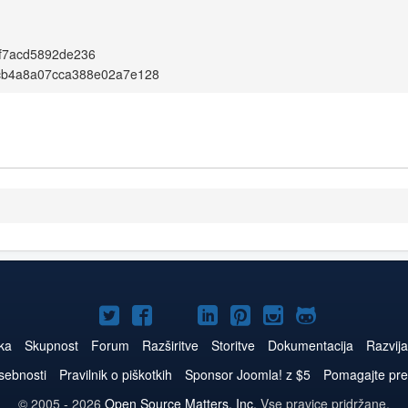
f7acd5892de236
cb4a8a07cca388e02a7e128
Joomla!
Joomla!
Joomla!
Joomla!
Joomla!
Joomla!
Joomla!
na
na
na
na
na
na
na
tka
Skupnost
Forum
Razširitve
Storitve
Dokumentacija
Razvija
Twitter
Facebook
YouTube
LinkedIn
Pinterest
Instagram
GitHub
asebnosti
Pravilnik o piškotkih
Sponsor Joomla! z $5
Pomagajte pre
© 2005 - 2026
Open Source Matters, Inc.
Vse pravice pridržane.