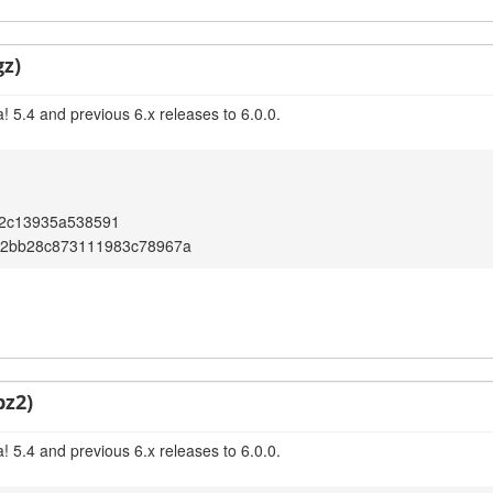
gz)
 5.4 and previous 6.x releases to 6.0.0.
42c13935a538591
f2bb28c873111983c78967a
bz2)
 5.4 and previous 6.x releases to 6.0.0.