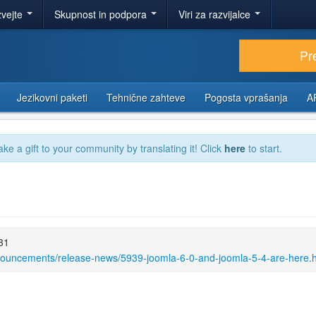
zvejte
Skupnost in podpora
Viri za razvijalce
Pr
Jezikovni paketi
Tehnične zahteve
Pogosta vprašanja
A
ake a gift to your community by translating it! Click
here
to start.
31
nouncements/release-news/5939-joomla-6-0-and-joomla-5-4-are-here.