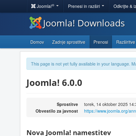
®
Joomla!
Prenesi in razširi
Odkrijte & i
Joomla! Downloads
Domov
Zadnje sprostitve
Prenosi
Razširitve
This page is not yet fully available in your language. M
Joomla! 6.0.0
Sprostitve
torek, 14 oktober 2025 14:
Obvestilo za javnost
https://www.joomla.org/an
Nova Joomla! namestitev