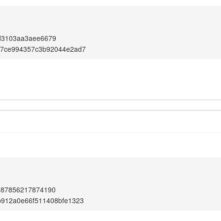
d3103aa3aee6679
b7ce994357c3b92044e2ad7
687856217874190
b912a0e66f511408bfe1323