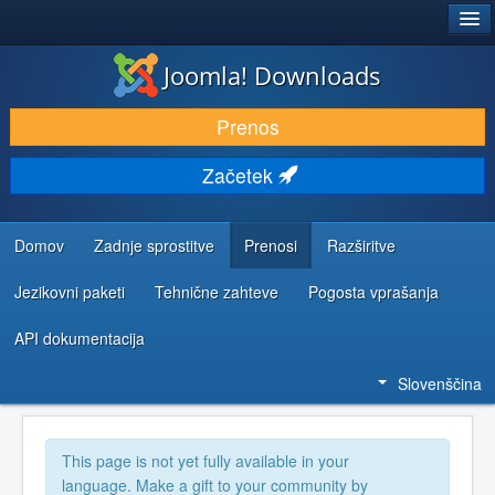
®
JOOMLA!
Joomla! Downloads
PRENESI IN RAZŠIRI
Prenos
ODKRIJTE & IZVEJTE
Začetek
SKUPNOST IN PODPORA
VIRI ZA RAZVIJALCE
Domov
Zadnje sprostitve
Prenosi
Razširitve
Jezikovni paketi
Tehnične zahteve
Pogosta vprašanja
API dokumentacija
Slovenščina
This page is not yet fully available in your
language. Make a gift to your community by