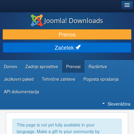
®
JOOMLA!
Joomla! Downloads
PRENESI IN RAZŠIRI
Prenos
ODKRIJTE & IZVEJTE
Začetek
SKUPNOST IN PODPORA
VIRI ZA RAZVIJALCE
Domov
Zadnje sprostitve
Prenosi
Razširitve
Jezikovni paketi
Tehnične zahteve
Pogosta vprašanja
API dokumentacija
Slovenščina
This page is not yet fully available in your
language. Make a gift to your community by