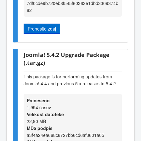
7df0cde9b720eb8f545f60362e1dbd3309374b
82
Prenesite zdaj
Joomla! 5.4.2 Upgrade Package
(.tar.gz)
This package is for performing updates from
Joomla! 4.4 and previous 5.x releases to 5.4.2.
Preneseno
1,994 časov
Velikost datoteke
22,90 MB
MD5 podpis
a3f4a24ea668c6727bb6cd6af3601a05