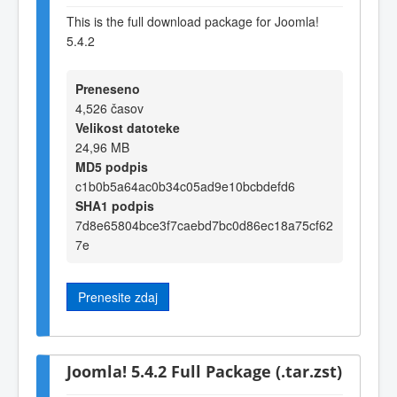
This is the full download package for Joomla!
5.4.2
Preneseno
4,526 časov
Velikost datoteke
24,96 MB
MD5 podpis
c1b0b5a64ac0b34c05ad9e10bcbdefd6
SHA1 podpis
7d8e65804bce3f7caebd7bc0d86ec18a75cf62
7e
Prenesite zdaj
Joomla! 5.4.2 Full Package (.tar.zst)