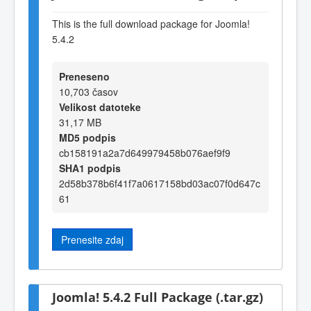
This is the full download package for Joomla!
5.4.2
Preneseno
10,703 časov
Velikost datoteke
31,17 MB
MD5 podpis
cb158191a2a7d649979458b076aef9f9
SHA1 podpis
2d58b378b6f41f7a0617158bd03ac07f0d647c
61
Prenesite zdaj
Joomla! 5.4.2 Full Package (.tar.gz)