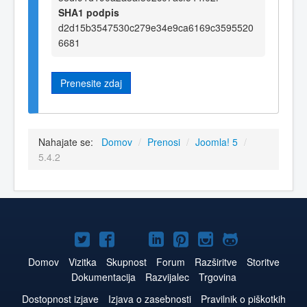
SHA1 podpis
d2d15b3547530c279e34e9ca6169c3595520
6681
Prenesite zdaj
Nahajate se:
Domov
/
Prenosi
/
Joomla! 5
/
5.4.2
Joomla!
Joomla!
Joomla!
Joomla!
Joomla!
Joomla!
Joomla!
na
na
na
na
na
na
na
Domov
Vizitka
Skupnost
Forum
Razširitve
Storitve
Dokumentacija
Razvijalec
Trgovina
Twitter
Facebook
YouTube
LinkedIn
Pinterest
Instagram
GitHub
Dostopnost izjave
Izjava o zasebnosti
Pravilnik o piškotkih