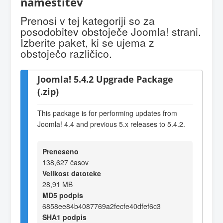
namestitev
Prenosi v tej kategoriji so za
posodobitev obstoječe Joomla! strani.
Izberite paket, ki se ujema z
obstoječo različico.
Joomla! 5.4.2 Upgrade Package
(.zip)
This package is for performing updates from
Joomla! 4.4 and previous 5.x releases to 5.4.2.
Preneseno
138,627 časov
Velikost datoteke
28,91 MB
MD5 podpis
6858ee84b4087769a2fecfe40dfef6c3
SHA1 podpis