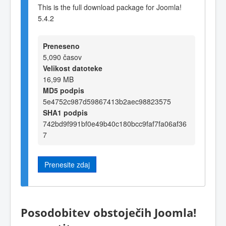
This is the full download package for Joomla!
5.4.2
Preneseno
5,090 časov
Velikost datoteke
16,99 MB
MD5 podpis
5e4752c987d59867413b2aec98823575
SHA1 podpis
742bd9f991bf0e49b40c180bcc9faf7fa06af36
7
Prenesite zdaj
Posodobitev obstoječih Joomla!