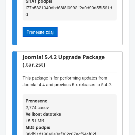
SHA1 podpis
f77b5321040dbd68f8f0992ff2a0d90d55f561d
d
Prenesite zdaj
Joomla! 5.4.2 Upgrade Package
(.tar.zst)
This package is for performing updates from
Joomla! 4.4 and previous 5.x releases to 5.4.2.
Preneseno
2,774 časov
Velikost datoteke
15,51 MB
MD5 podpis
38df91d190a2a3af302c07acf544f02f