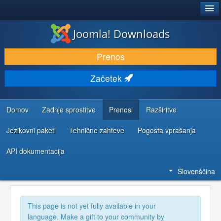
®
JOOMLA!
Joomla! Downloads
PRENESI IN RAZŠIRI
Prenos
ODKRIJTE & IZVEJTE
Začetek
SKUPNOST IN PODPORA
VIRI ZA RAZVIJALCE
Domov
Zadnje sprostitve
Prenosi
Razširitve
Jezikovni paketi
Tehnične zahteve
Pogosta vprašanja
API dokumentacija
Slovenščina
This page is not yet fully available in your
language. Make a gift to your community by