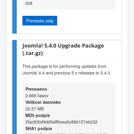
2c8
Prenesite zdaj
Joomla! 5.4.0 Upgrade Package
(.tar.gz)
This package is for performing updates from
Joomla! 4.4 and previous 5.x releases to 5.4.0.
Preneseno
2,668 časov
Velikost datoteke
22,57 MB
MD5 podpis
2fac830d9dd5aff5eea5c886157eb232
SHA1 podpis