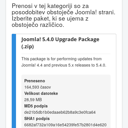
Prenosi v tej kategoriji so za
posodobitev obstoječe Joomla! strani.
Izberite paket, ki se ujema z
obstoječo različico.
Joomla! 5.4.0 Upgrade Package
(.zip)
This package is for performing updates from
Joomla! 4.4 and previous 5.x releases to 5.4.0.
Preneseno
164,593 časov
Velikost datoteke
28,59 MB
MD5 podpis
de21b5db1b0edaaeb62b8a9c3e0fca64
SHA1 podpis
6682af732a109a16e54239fe57b2801d4e620