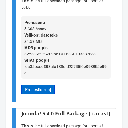
This is the full download package for Joomla!
5.4.0
Preneseno
5,603 časov
Velikost datoteke
24,59 MB
MD5 podpis
32e33629c62098e1a91974f193337ec8
SHA1 podpis
fda32bbdd693afa186efd227f950e098892b99
cf
Prenesite zdaj
Joomla! 5.4.0 Full Package (.tar.zst)
This is the full download package for Joomla!