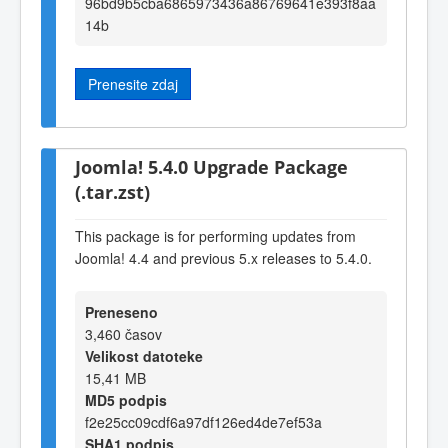
96bd9b5cba6865973436a86769641e393f8aa
14b
Prenesite zdaj
Joomla! 5.4.0 Upgrade Package
(.tar.zst)
This package is for performing updates from
Joomla! 4.4 and previous 5.x releases to 5.4.0.
Preneseno
3,460 časov
Velikost datoteke
15,41 MB
MD5 podpis
f2e25cc09cdf6a97df126ed4de7ef53a
SHA1 podpis