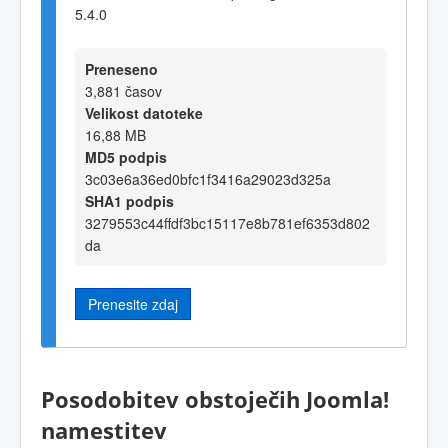
5.4.0
Preneseno
3,881 časov
Velikost datoteke
16,88 MB
MD5 podpis
3c03e6a36ed0bfc1f3416a29023d325a
SHA1 podpis
3279553c44ffdf3bc15117e8b781ef6353d802
da
Prenesite zdaj
Posodobitev obstoječih Joomla!
namestitev