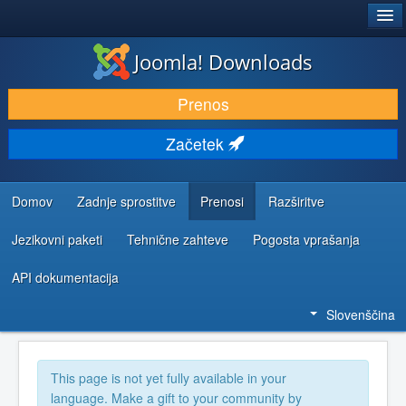
®
JOOMLA!
Joomla! Downloads
PRENESI IN RAZŠIRI
Prenos
ODKRIJTE & IZVEJTE
Začetek
SKUPNOST IN PODPORA
VIRI ZA RAZVIJALCE
Domov
Zadnje sprostitve
Prenosi
Razširitve
Jezikovni paketi
Tehnične zahteve
Pogosta vprašanja
API dokumentacija
Slovenščina
This page is not yet fully available in your
language. Make a gift to your community by