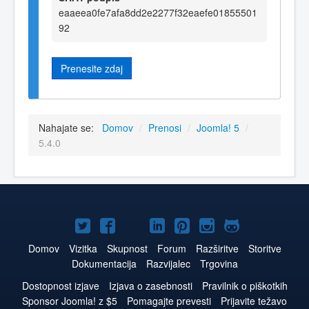
eaaeea0fe7afa8dd2e2277f32eaefe01855501
92
Prenesite zdaj
Nahajate se:
Domov
/
Prenosi
/
Joomla! 5
/
5.4.0
Joomla!
Joomla!
Joomla!
Joomla!
Joomla!
Joomla!
Joomla!
na
na
na
na
na
na
na
Domov
Vizitka
Skupnost
Forum
Razširitve
Storitve
Dokumentacija
Razvijalec
Trgovina
Twitter
Facebook
YouTube
LinkedIn
Pinterest
Instagram
GitHub
Dostopnost izjave
Izjava o zasebnosti
Pravilnik o piškotkih
Sponsor Joomla! z $5
Pomagajte prevesti
Prijavite težavo