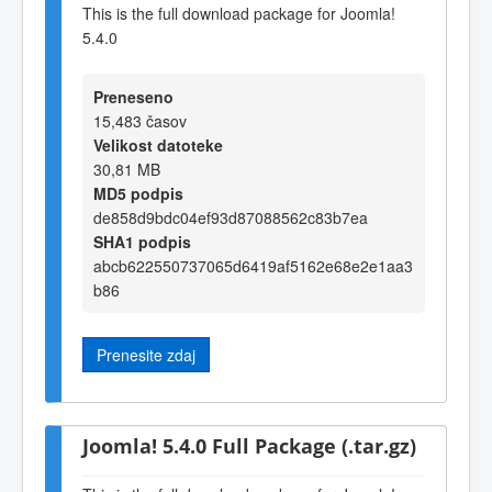
This is the full download package for Joomla!
5.4.0
Preneseno
15,483 časov
Velikost datoteke
30,81 MB
MD5 podpis
de858d9bdc04ef93d87088562c83b7ea
SHA1 podpis
abcb622550737065d6419af5162e68e2e1aa3
b86
Prenesite zdaj
Joomla! 5.4.0 Full Package (.tar.gz)