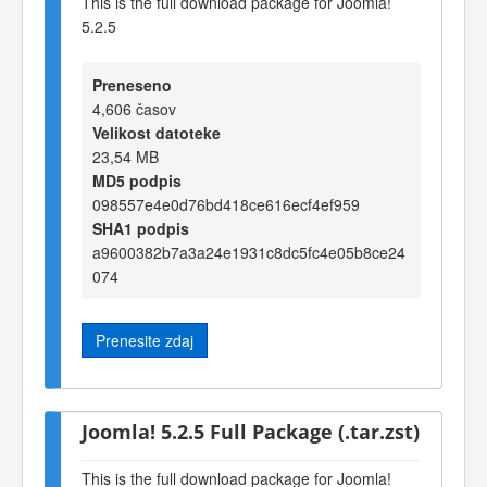
This is the full download package for Joomla!
5.2.5
Preneseno
4,606 časov
Velikost datoteke
23,54 MB
MD5 podpis
098557e4e0d76bd418ce616ecf4ef959
SHA1 podpis
a9600382b7a3a24e1931c8dc5fc4e05b8ce24
074
Prenesite zdaj
Joomla! 5.2.5 Full Package (.tar.zst)
This is the full download package for Joomla!