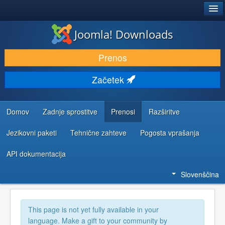
®
JOOMLA!
Joomla! Downloads
PRENESI IN RAZŠIRI
Prenos
ODKRIJTE & IZVEJTE
Začetek
SKUPNOST IN PODPORA
VIRI ZA RAZVIJALCE
Domov
Zadnje sprostitve
Prenosi
Razširitve
Jezikovni paketi
Tehnične zahteve
Pogosta vprašanja
API dokumentacija
Slovenščina
This page is not yet fully available in your
language. Make a gift to your community by