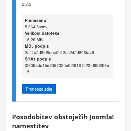
5.2.5
Preneseno
5,664 časov
Velikost datoteke
16,29 MB
MD5 podpis
2aff1d2d8fd8eeb0c12ac242d806fa49
SHA1 podpis
f2636add15e3367325e02f8161023fd6993f6e
15
Prenesite zdaj
Posodobitev obstoječih Joomla!
namestitev