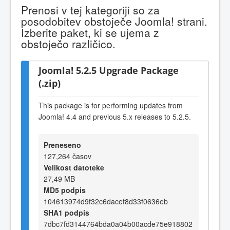
Prenosi v tej kategoriji so za
posodobitev obstoječe Joomla! strani.
Izberite paket, ki se ujema z
obstoječo različico.
Joomla! 5.2.5 Upgrade Package
(.zip)
This package is for performing updates from
Joomla! 4.4 and previous 5.x releases to 5.2.5.
Preneseno
127,264 časov
Velikost datoteke
27,49 MB
MD5 podpis
104613974d9f32c6dacef8d33f0636eb
SHA1 podpis
7dbc7fd3144764bda0a04b00acde75e918802