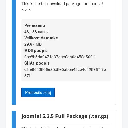
This is the full download package for Joomla!
5.2.5
Preneseno
43,188 časov
Velikost datoteke
29,67 MB
MD5 podpis
6bc8b5da0471a37dee6da0d452d560ff
SHA1 podpis
c3fe8643806e25d8e5abba48cb4d428987f7b
87f
Prenesite zdaj
Joomla! 5.2.5 Full Package (.tar.gz)