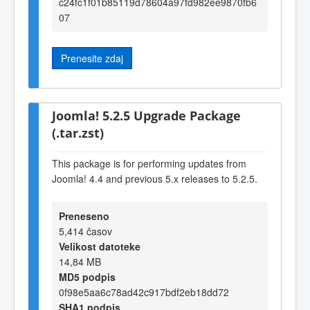
c24fc1f01b85119d78604a97fd982ee9870fb6
07
Prenesite zdaj
Joomla! 5.2.5 Upgrade Package
(.tar.zst)
This package is for performing updates from
Joomla! 4.4 and previous 5.x releases to 5.2.5.
Preneseno
5,414 časov
Velikost datoteke
14,84 MB
MD5 podpis
0f98e5aa6c78ad42c917bdf2eb18dd72
SHA1 podpis