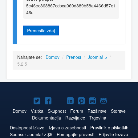
5c46ec868867ccbca060d889b58a4466d57e1
46d
Prenesite zdaj
Nahajate se:
Domov
/
Prenosi
/
Joomla! 5
/
5.2.5
Joomla!
Joomla!
Joomla!
Joomla!
Joomla!
Joomla!
Joomla!
na
na
na
na
na
na
na
Domov
Vizitka
Skupnost
Forum
Razširitve
Storitve
Dokumentacija
Razvijalec
Trgovina
Twitter
Facebook
YouTube
LinkedIn
Pinterest
Instagram
GitHub
Dostopnost izjave
Izjava o zasebnosti
Pravilnik o piškotkih
Sponsor Joomla! z $5
Pomagajte prevesti
Prijavite težavo