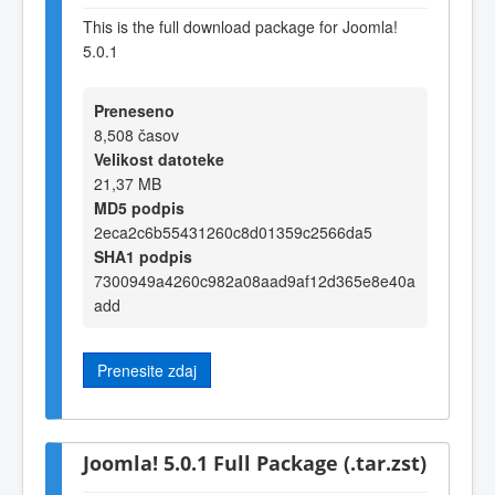
This is the full download package for Joomla!
5.0.1
Preneseno
8,508 časov
Velikost datoteke
21,37 MB
MD5 podpis
2eca2c6b55431260c8d01359c2566da5
SHA1 podpis
7300949a4260c982a08aad9af12d365e8e40a
add
Prenesite zdaj
Joomla! 5.0.1 Full Package (.tar.zst)