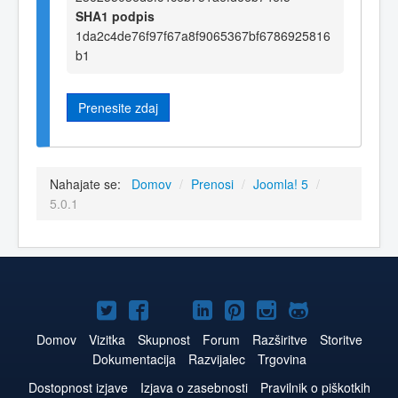
SHA1 podpis
1da2c4de76f97f67a8f9065367bf6786925816
b1
Prenesite zdaj
Nahajate se:
Domov
/
Prenosi
/
Joomla! 5
/
5.0.1
Joomla!
Joomla!
Joomla!
Joomla!
Joomla!
Joomla!
Joomla!
na
na
na
na
na
na
na
Domov
Vizitka
Skupnost
Forum
Razširitve
Storitve
Dokumentacija
Razvijalec
Trgovina
Twitter
Facebook
YouTube
LinkedIn
Pinterest
Instagram
GitHub
Dostopnost izjave
Izjava o zasebnosti
Pravilnik o piškotkih