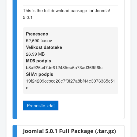
This is the full download package for Joomla!
5.0.1
Preneseno
52,690 časov
Velikost datoteke
26,99 MB
MD5 podpis
b8a926c47de612485eb6a73ad36956fc
SHA1 podpis
19f24209ccbce20e7f3f27a8bf44e3076365c51
e
Prenesite zdaj
Joomla! 5.0.1 Full Package (.tar.gz)