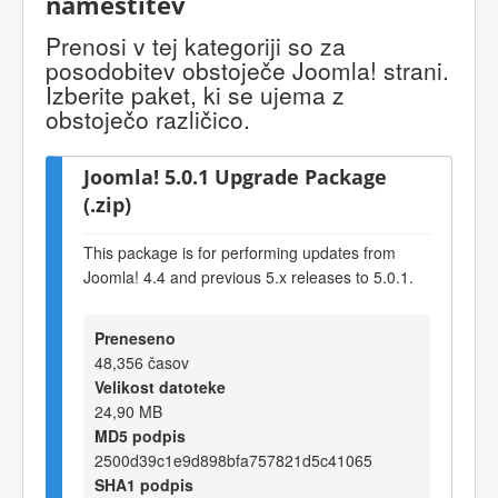
namestitev
Prenosi v tej kategoriji so za
posodobitev obstoječe Joomla! strani.
Izberite paket, ki se ujema z
obstoječo različico.
Joomla! 5.0.1 Upgrade Package
(.zip)
This package is for performing updates from
Joomla! 4.4 and previous 5.x releases to 5.0.1.
Preneseno
48,356 časov
Velikost datoteke
24,90 MB
MD5 podpis
2500d39c1e9d898bfa757821d5c41065
SHA1 podpis