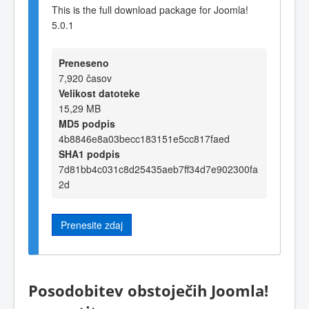
This is the full download package for Joomla!
5.0.1
Preneseno
7,920 časov
Velikost datoteke
15,29 MB
MD5 podpis
4b8846e8a03becc183151e5cc817faed
SHA1 podpis
7d81bb4c031c8d25435aeb7ff34d7e902300fa
2d
Prenesite zdaj
Posodobitev obstoječih Joomla!