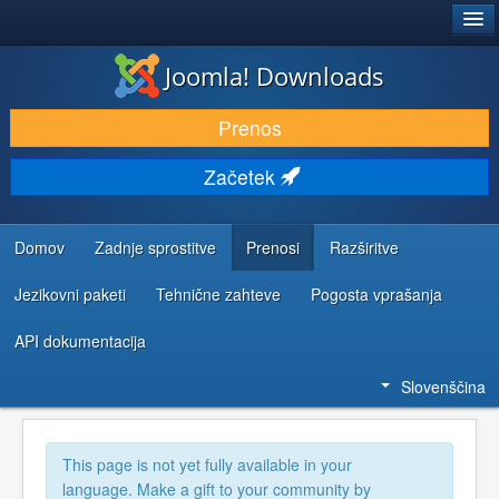
®
JOOMLA!
Joomla! Downloads
PRENESI IN RAZŠIRI
Prenos
ODKRIJTE & IZVEJTE
Začetek
SKUPNOST IN PODPORA
VIRI ZA RAZVIJALCE
Domov
Zadnje sprostitve
Prenosi
Razširitve
Jezikovni paketi
Tehnične zahteve
Pogosta vprašanja
API dokumentacija
Slovenščina
This page is not yet fully available in your
language. Make a gift to your community by