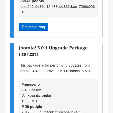
SHA1 podpis
bed242c0e85ef12f466ced392cbac17266c026
13
Prenesite zdaj
Joomla! 5.0.1 Upgrade Package
(.tar.zst)
This package is for performing updates from
Joomla! 4.4 and previous 5.x releases to 5.0.1.
Preneseno
7,485 časov
Velikost datoteke
13,83 MB
MD5 podpis
23e255036d3fc4c6b751a6fde6b746f5