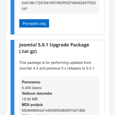
2407db172d7b91697d52f532769e92457f323
ca1
Prenesite zdaj
Joomla! 5.0.1 Upgrade Package
(.tar.gz)
This package is for performing updates from
Joomla! 4.4 and previous 5.x releases to 5.0.1.
Preneseno
5,406 časov
Velikost datoteke
19,50 MB
MD5 podpis
68284869ce21e8308f43db93f1b27d82