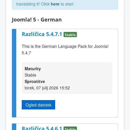
translating it! Click
here
to start.
Joomla! 5 - German
Različica 5.4.7.1
Stable
This is the German Language Pack for Joomla!
5.4.7
Maturity
Stable
Sprostitve
torek, 07 julij 2026 15:52
Ogled datotek
Različica 5.4.6.1
Stable