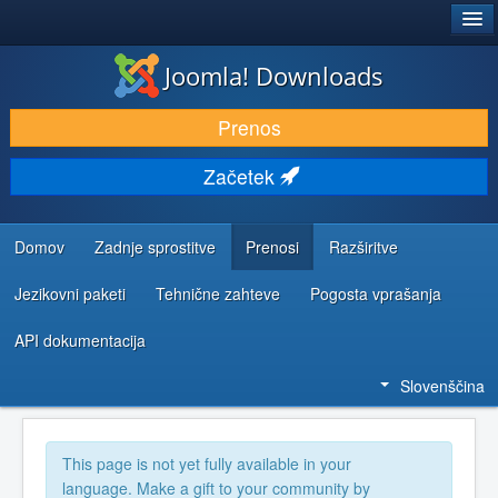
®
JOOMLA!
Joomla! Downloads
PRENESI IN RAZŠIRI
Prenos
ODKRIJTE & IZVEJTE
Začetek
SKUPNOST IN PODPORA
VIRI ZA RAZVIJALCE
Domov
Zadnje sprostitve
Prenosi
Razširitve
Jezikovni paketi
Tehnične zahteve
Pogosta vprašanja
API dokumentacija
Slovenščina
This page is not yet fully available in your
language. Make a gift to your community by