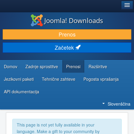
®
JOOMLA!
Joomla! Downloads
PRENESI IN RAZŠIRI
Prenos
ODKRIJTE & IZVEJTE
Začetek
SKUPNOST IN PODPORA
VIRI ZA RAZVIJALCE
Domov
Zadnje sprostitve
Prenosi
Razširitve
Jezikovni paketi
Tehnične zahteve
Pogosta vprašanja
API dokumentacija
Slovenščina
This page is not yet fully available in your
language. Make a gift to your community by