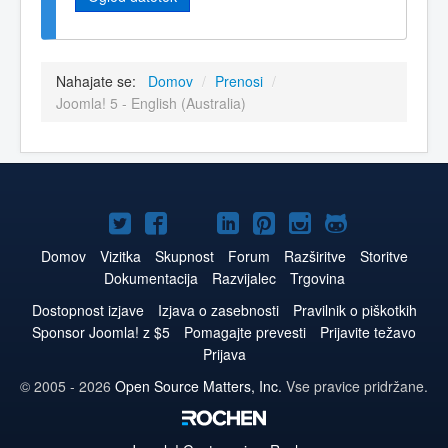
Nahajate se:
Domov
/
Prenosi
/
Joomla! 5 - English (Australia)
Joomla!
Joomla!
Joomla!
Joomla!
Joomla!
Joomla!
Joomla!
na
na
na
na
na
na
na
Domov
Vizitka
Skupnost
Forum
Razširitve
Storitve
Dokumentacija
Razvijalec
Trgovina
Twitter
Facebook
YouTube
LinkedIn
Pinterest
Instagram
GitHub
Dostopnost izjave
Izjava o zasebnosti
Pravilnik o piškotkih
Sponsor Joomla! z $5
Pomagajte prevesti
Prijavite težavo
Prijava
© 2005 - 2026
Open Source Matters, Inc.
Vse pravice pridržane.