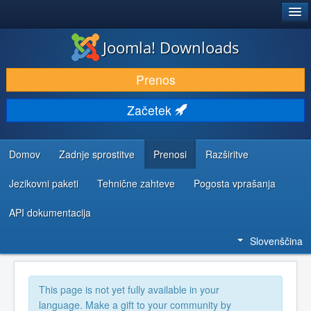
®
JOOMLA!
Joomla! Downloads
PRENESI IN RAZŠIRI
Prenos
ODKRIJTE & IZVEJTE
Začetek
SKUPNOST IN PODPORA
VIRI ZA RAZVIJALCE
Domov
Zadnje sprostitve
Prenosi
Razširitve
Jezikovni paketi
Tehnične zahteve
Pogosta vprašanja
API dokumentacija
Slovenščina
This page is not yet fully available in your
language. Make a gift to your community by