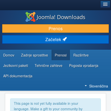
®
JOOMLA!
Joomla! Downloads
PRENESI IN RAZŠIRI
Prenos
ODKRIJTE & IZVEJTE
Začetek
SKUPNOST IN PODPORA
VIRI ZA RAZVIJALCE
Domov
Zadnje sprostitve
Prenosi
Razširitve
Jezikovni paketi
Tehnične zahteve
Pogosta vprašanja
API dokumentacija
Slovenščina
This page is not yet fully available in your
language. Make a gift to your community by