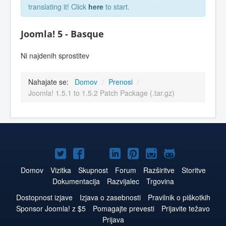
translating it! Click
here
to start.
Joomla! 5 - Basque
Ni najdenih sprostitev
Nahajate se:
Domov
/
Prenosi
/
Joomla! 1.5.1 to 1.5.2 Patch Package (.tar.gz)
Joomla!
Joomla!
Joomla!
Joomla!
Joomla!
Joomla!
Joomla!
na
na
na
na
na
na
na
Domov
Vizitka
Skupnost
Forum
Razširitve
Storitve
Dokumentacija
Razvijalec
Trgovina
Twitter
Facebook
YouTube
LinkedIn
Pinterest
Instagram
GitHub
Dostopnost izjave
Izjava o zasebnosti
Pravilnik o piškotkih
Sponsor Joomla! z $5
Pomagajte prevesti
Prijavite težavo
Prijava