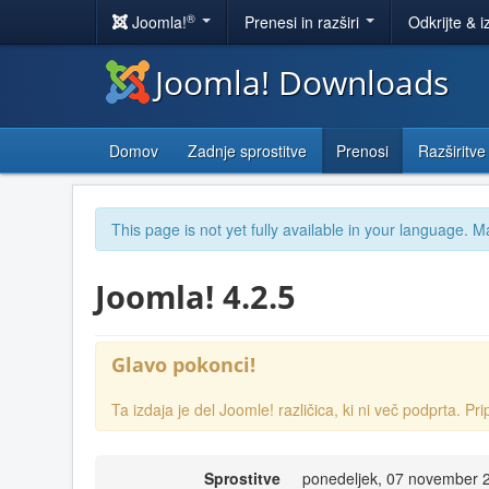
®
Joomla!
Prenesi in razširi
Odkrijte & i
Joomla! Downloads
Domov
Zadnje sprostitve
Prenosi
Razširitve
This page is not yet fully available in your language. M
Joomla! 4.2.5
Glavo pokonci!
Ta izdaja je del Joomle! različica, ki ni več podprta.
Sprostitve
ponedeljek, 07 november 