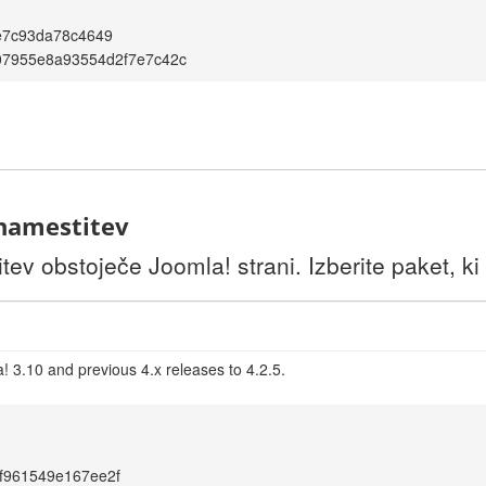
e7c93da78c4649
07955e8a93554d2f7e7c42c
 namestitev
itev obstoječe Joomla! strani. Izberite paket, ki
! 3.10 and previous 4.x releases to 4.2.5.
f961549e167ee2f