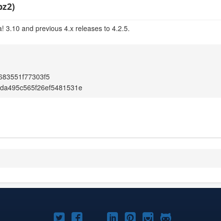
bz2)
! 3.10 and previous 4.x releases to 4.2.5.
683551f77303f5
da495c565f26ef5481531e
Joomla!
Joomla!
Joomla!
Joomla!
Joomla!
Joomla!
Joomla!