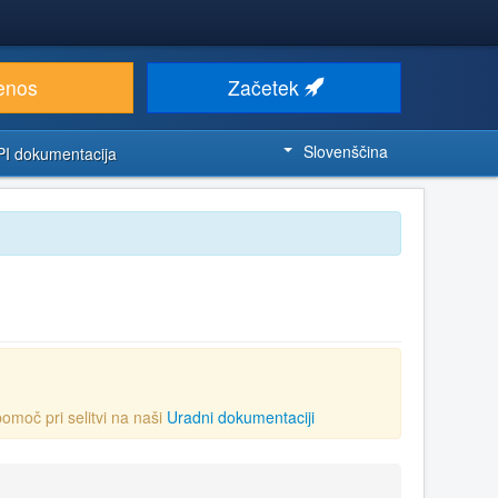
enos
Začetek
Slovenščina
PI dokumentacija
 pomoč pri selitvi na naši
Uradni dokumentaciji