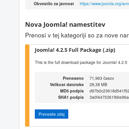
Obvestilo za javnost
https://www.joomla.org/an
Nova Joomla! namestitev
Prenosi v tej kategoriji so za nove n
Joomla! 4.2.5 Full Package (.zip)
This is the full download package for Joomla! 4.2.5
Preneseno
71,963 časov
Velikost datoteke
28,38 MB
MD5 podpis
d97b0c23618d541f5
SHA1 podpis
3a0f4475361f66e96
Prenesite zdaj