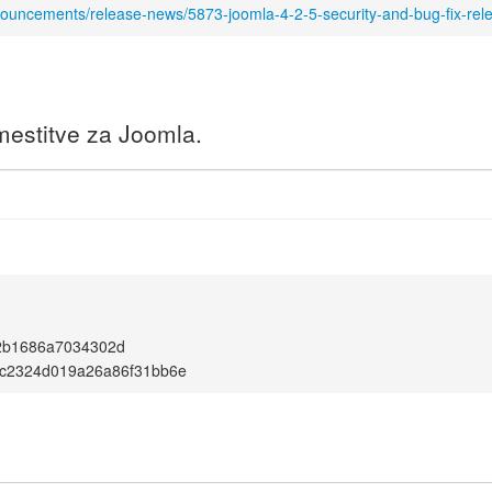
nouncements/release-news/5873-joomla-4-2-5-security-and-bug-fix-rel
amestitve za Joomla.
2b1686a7034302d
ac2324d019a26a86f31bb6e