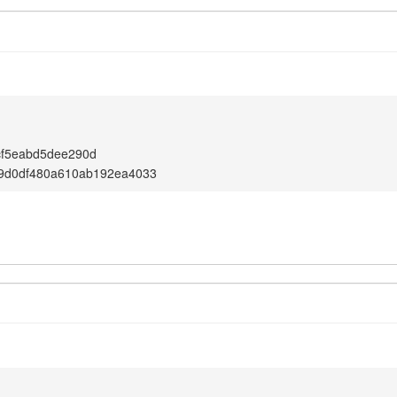
cf5eabd5dee290d
9d0df480a610ab192ea4033