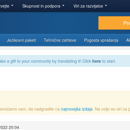
zvejte
Skupnost in podpora
Viri za razvijalce
Pr
Jezikovni paketi
Tehnične zahteve
Pogosta vprašanja
A
ake a gift to your community by translating it! Click
here
to start.
 Priporočamo vam, da nadgradite na
najnovejša izdaja
. Na voljo so viri za
2022 20:04