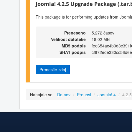
Joomla! 4.2.5 Upgrade Package (.tar.
This package is for performing updates from Joomla
Preneseno
5,272 časov
Velikost datoteke
18,02 MB
MD5 podpis
fee654ac4b0d3c391f
SHA1 podpis
cf872ede330cc56d6e
Prenesite zdaj
Nahajate se:
Domov
/
Prenosi
/
Joomla! 4
/
4.2.5