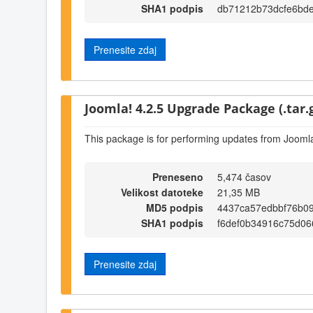
SHA1 podpis
db71212b73dcfe6bde
Prenesite zdaj
Joomla! 4.2.5 Upgrade Package (.tar.
This package is for performing updates from Joomla
Preneseno
5,474 časov
Velikost datoteke
21,35 MB
MD5 podpis
4437ca57edbbf76b09
SHA1 podpis
f6def0b34916c75d0
Prenesite zdaj