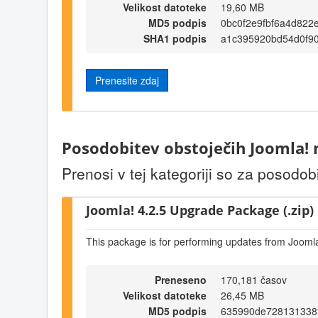
Velikost datoteke
19,60 MB
MD5 podpis
0bc0f2e9fbf6a4d822
SHA1 podpis
a1c395920bd54d0f9
Prenesite zdaj
Posodobitev obstoječih Joomla!
Prenosi v tej kategoriji so za posodob
Joomla! 4.2.5 Upgrade Package (.zip)
This package is for performing updates from Joomla
Preneseno
170,181 časov
Velikost datoteke
26,45 MB
MD5 podpis
635990de728131338