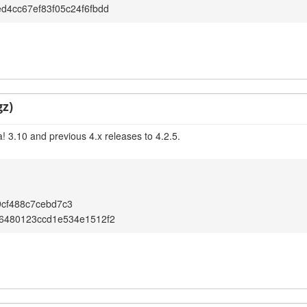
d4cc67ef83f05c24f6fbdd
gz)
! 3.10 and previous 4.x releases to 4.2.5.
cf488c7cebd7c3
66480123ccd1e534e1512f2