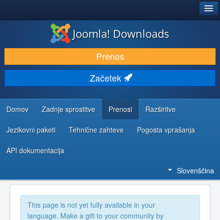
®
JOOMLA!
Joomla! Downloads
PRENESI IN RAZŠIRI
Prenos
ODKRIJTE & IZVEJTE
Začetek
SKUPNOST IN PODPORA
VIRI ZA RAZVIJALCE
Domov
Zadnje sprostitve
Prenosi
Razširitve
Jezikovni paketi
Tehnične zahteve
Pogosta vprašanja
API dokumentacija
Slovenščina
This page is not yet fully available in your
language. Make a gift to your community by