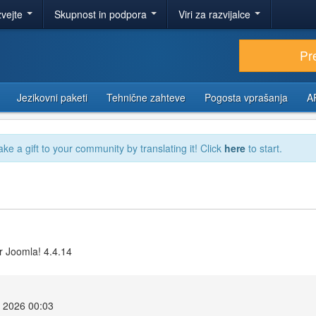
zvejte
Skupnost in podpora
Viri za razvijalce
Pr
Jezikovni paketi
Tehnične zahteve
Pogosta vprašanja
A
ake a gift to your community by translating it! Click
here
to start.
r Joomla! 4.4.14
r 2026 00:03