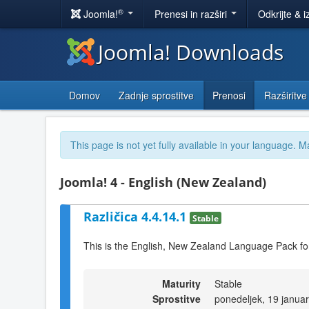
®
Joomla!
Prenesi in razširi
Odkrijte & i
Joomla! Downloads
Domov
Zadnje sprostitve
Prenosi
Razširitve
This page is not yet fully available in your language. M
Joomla! 4 - English (New Zealand)
Različica 4.4.14.1
Stable
This is the English, New Zealand Language Pack fo
Maturity
Stable
Sprostitve
ponedeljek, 19 janua