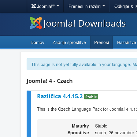
®
Joomla!
Prenesi in razširi
Odkrijte & i
Joomla! Downloads
Domov
Zadnje sprostitve
Prenosi
Razširitve
This page is not yet fully available in your language. M
Joomla! 4 - Czech
Različica 4.4.15.2
Stable
This is the Czech Language Pack for Joomla! 4.4.1
Maturity
Stable
Sprostitve
sreda, 26 november 