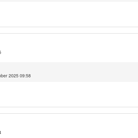
5
mber 2025 09:58
4