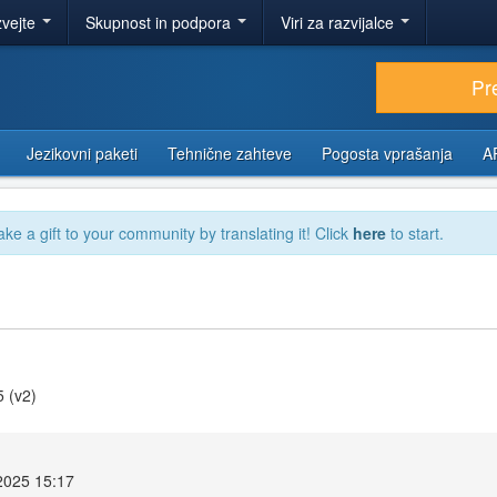
zvejte
Skupnost in podpora
Viri za razvijalce
Pr
Jezikovni paketi
Tehnične zahteve
Pogosta vprašanja
A
ake a gift to your community by translating it! Click
here
to start.
5 (v2)
2025 15:17