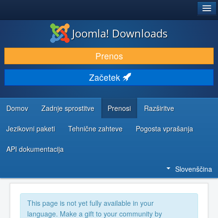
®
JOOMLA!
Joomla! Downloads
PRENESI IN RAZŠIRI
Prenos
ODKRIJTE & IZVEJTE
Začetek
SKUPNOST IN PODPORA
VIRI ZA RAZVIJALCE
Domov
Zadnje sprostitve
Prenosi
Razširitve
Jezikovni paketi
Tehnične zahteve
Pogosta vprašanja
API dokumentacija
Slovenščina
This page is not yet fully available in your
language. Make a gift to your community by