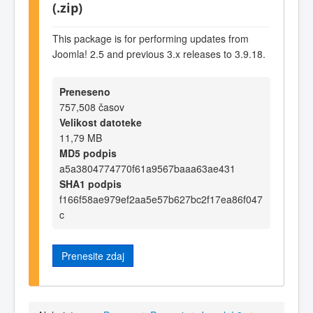
(.zip)
This package is for performing updates from
Joomla! 2.5 and previous 3.x releases to 3.9.18.
Preneseno
757,508 časov
Velikost datoteke
11,79 MB
MD5 podpis
a5a3804774770f61a9567baaa63ae431
SHA1 podpis
f166f58ae979ef2aa5e57b627bc2f17ea86f047
c
Prenesite zdaj