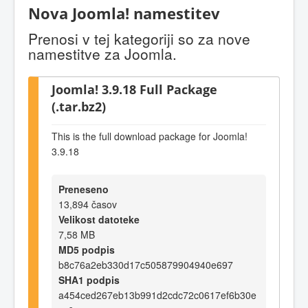
Nova Joomla! namestitev
Prenosi v tej kategoriji so za nove
namestitve za Joomla.
Joomla! 3.9.18 Full Package
(.tar.bz2)
This is the full download package for Joomla!
3.9.18
Preneseno
13,894 časov
Velikost datoteke
7,58 MB
MD5 podpis
b8c76a2eb330d17c505879904940e697
SHA1 podpis
a454ced267eb13b991d2cdc72c0617ef6b30e