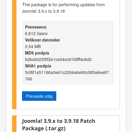
This package is for performing updates from
Joomla! 3.9.x to 3.9.18
Preneseno
6,612 časov
Velikost datoteke
2,54 MB
MD5 podpis
b2bcb023f5f2e1ce04cc91fdfff4c6d2
SHA1 podpis
5cf8f1a51166a3e61c2264abe90c085a6ee87
766
Prenesite zdaj
Joomla! 3.9.x to 3.9.18 Patch
Package (.tar.gz)