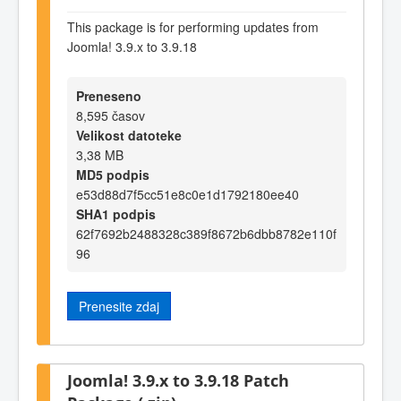
This package is for performing updates from
Joomla! 3.9.x to 3.9.18
Preneseno
8,595 časov
Velikost datoteke
3,38 MB
MD5 podpis
e53d88d7f5cc51e8c0e1d1792180ee40
SHA1 podpis
62f7692b2488328c389f8672b6dbb8782e110f
96
Prenesite zdaj
Joomla! 3.9.x to 3.9.18 Patch