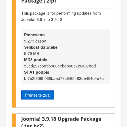
Package (.zip)
This package is for performing updates from
Joomla! 3.9.x to 3.9.18
Preneseno
9,271 časov
Velikost datoteke
5,79 MB
MD5 podpis
53cd297c585bb604ebdb0057c6a97ddd
SHA1 podpis
bf7e2f3f99f0ff6baed79c64f5483de4ff4d4e7a
Prenesite zdaj
Joomla! 3.9.18 Upgrade Package
(.tar.bz2)