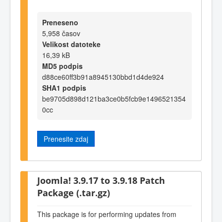
Preneseno
5,958 časov
Velikost datoteke
16,39 kB
MD5 podpis
d88ce60ff3b91a8945130bbd1d4de924
SHA1 podpis
be9705d898d121ba3ce0b5fcb9e1496521354
0cc
Prenesite zdaj
Joomla! 3.9.17 to 3.9.18 Patch
Package (.tar.gz)
This package is for performing updates from