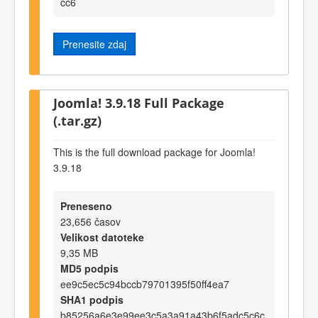
cc6
Prenesite zdaj
Joomla! 3.9.18 Full Package
(.tar.gz)
This is the full download package for Joomla!
3.9.18
Preneseno
23,656 časov
Velikost datoteke
9,35 MB
MD5 podpis
ee9c5ec5c94bccb79701395f50ff4ea7
SHA1 podpis
b85256a6e3e99ee3c5a3a91a43b6f5adc5c6c