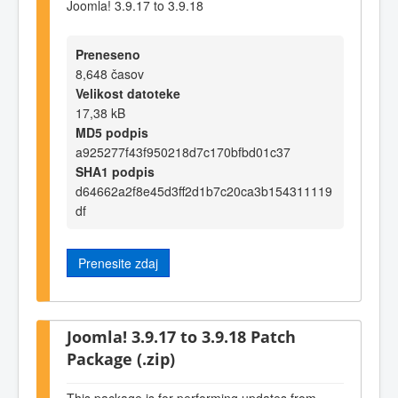
Joomla! 3.9.17 to 3.9.18
Preneseno
8,648 časov
Velikost datoteke
17,38 kB
MD5 podpis
a925277f43f950218d7c170bfbd01c37
SHA1 podpis
d64662a2f8e45d3ff2d1b7c20ca3b154311119
df
Prenesite zdaj
Joomla! 3.9.17 to 3.9.18 Patch
Package (.zip)
This package is for performing updates from