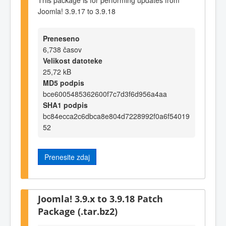
Joomla! 3.9.17 to 3.9.18
Preneseno
6,738 časov
Velikost datoteke
25,72 kB
MD5 podpis
bce6005485362600f7c7d3f6d956a4aa
SHA1 podpis
bc84ecca2c6dbca8e804d7228992f0a6f54019
52
Prenesite zdaj
Joomla! 3.9.x to 3.9.18 Patch
Package (.tar.bz2)