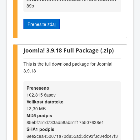
89b
Prenesite zdaj
Joomla! 3.9.18 Full Package (.zip)
This is the full download package for Joomla!
3.9.18
Preneseno
102,815 časov
Velikost datoteke
13,30 MB
MD5 podpis
85ebf751d733ad58ab51f175507638e1
SHA1 podpis
6ee2cea450071a70d855ad5dc93f3c34dc47f3