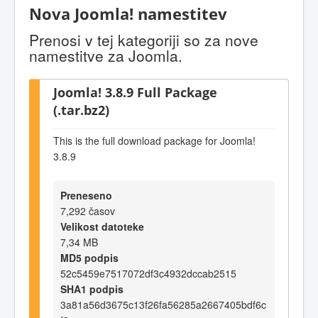
Nova Joomla! namestitev
Prenosi v tej kategoriji so za nove
namestitve za Joomla.
Joomla! 3.8.9 Full Package
(.tar.bz2)
This is the full download package for Joomla!
3.8.9
Preneseno
7,292 časov
Velikost datoteke
7,34 MB
MD5 podpis
52c5459e7517072df3c4932dccab2515
SHA1 podpis
3a81a56d3675c13f26fa56285a2667405bdf6c