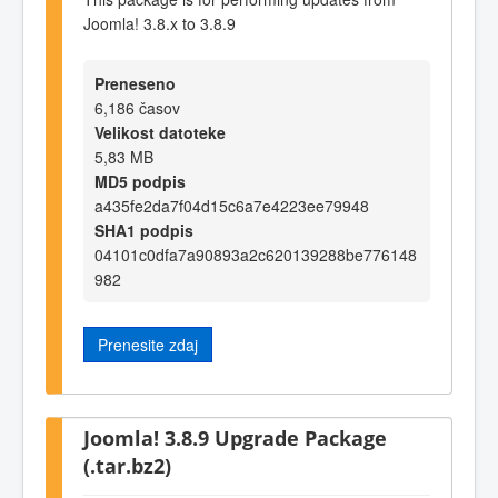
Joomla! 3.8.x to 3.8.9
Preneseno
6,186 časov
Velikost datoteke
5,83 MB
MD5 podpis
a435fe2da7f04d15c6a7e4223ee79948
SHA1 podpis
04101c0dfa7a90893a2c620139288be776148
982
Prenesite zdaj
Joomla! 3.8.9 Upgrade Package
(.tar.bz2)