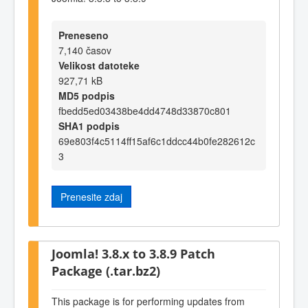
Preneseno
7,140 časov
Velikost datoteke
927,71 kB
MD5 podpis
fbedd5ed03438be4dd4748d33870c801
SHA1 podpis
69e803f4c5114ff15af6c1ddcc44b0fe282612c
3
Prenesite zdaj
Joomla! 3.8.x to 3.8.9 Patch
Package (.tar.bz2)
This package is for performing updates from