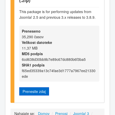
(.zip)
This package is for performing updates from
Joomla! 2.5 and previous 3.x releases to 3.8.9.
Preneseno
35,290 časov
Velikost datoteke
11,37 MB
MD5 podpis
6cd638d30bb9b7e89c67dc880b6f3ba5
SHA1 podpis
f65ed35339a13c74fae3d1777a7967ee21330
ede
Prenesite zdaj
Nahajate se:
Domov
/
Prenosi
/
Joomla! 3
/