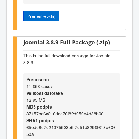
Prenesite zdaj
Joomla! 3.8.9 Full Package (.zip)
This is the full download package for Joomla!
3.8.9
Preneseno
11,653 časov
Velikost datoteke
12,85 MB
MD5 podpis
37157ce6c216dce76f82d959b4d38b90
SHA1 podpis
65ede8d7d24375503e5f7d51d8296f618b606
50a