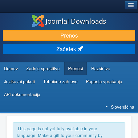
®
JOOMLA!
Joomla! Downloads
PRENESI IN RAZŠIRI
Prenos
ODKRIJTE & IZVEJTE
Začetek
SKUPNOST IN PODPORA
VIRI ZA RAZVIJALCE
Domov
Zadnje sprostitve
Prenosi
Razširitve
Jezikovni paketi
Tehnične zahteve
Pogosta vprašanja
API dokumentacija
Slovenščina
This page is not yet fully available in your
language. Make a gift to your community by