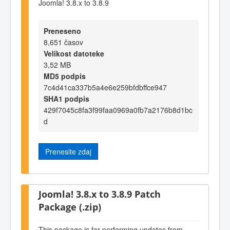
Joomla! 3.8.x to 3.8.9
Preneseno
8,651 časov
Velikost datoteke
3,52 MB
MD5 podpis
7c4d41ca337b5a4e6e259bfdbffce947
SHA1 podpis
429f7045c8fa3f99faa0969a0fb7a2176b8d1bc
d
Prenesite zdaj
Joomla! 3.8.x to 3.8.9 Patch
Package (.zip)
This package is for performing updates from