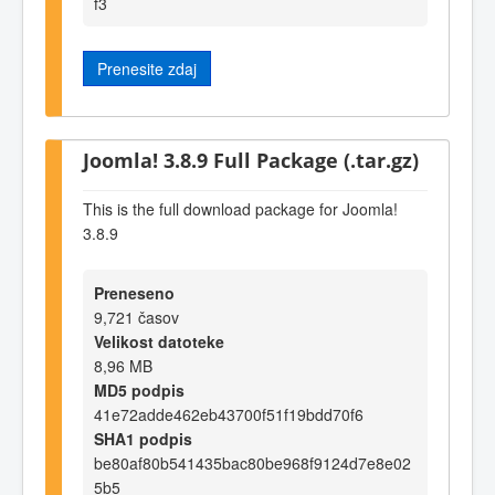
f3
Prenesite zdaj
Joomla! 3.8.9 Full Package (.tar.gz)
This is the full download package for Joomla!
3.8.9
Preneseno
9,721 časov
Velikost datoteke
8,96 MB
MD5 podpis
41e72adde462eb43700f51f19bdd70f6
SHA1 podpis
be80af80b541435bac80be968f9124d7e8e02
5b5