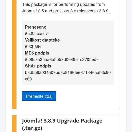
This package is for performing updates from
Joomla! 2.5 and previous 3.x releases to 3.8.9.
Preneseno
6,482 časov
Velikost datoteke
6,33 MB
MD5 podpis
6f09c8a35aa6a5b58d0e49a1c3705ed9
SHA1 podpis
b3d5b6a034a09bd3b81f6dee671346aab3c90
c80
Prenesite zdaj
Joomla! 3.8.9 Upgrade Package
(.tar.gz)