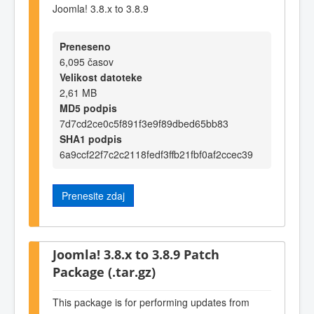
Joomla! 3.8.x to 3.8.9
Preneseno
6,095 časov
Velikost datoteke
2,61 MB
MD5 podpis
7d7cd2ce0c5f891f3e9f89dbed65bb83
SHA1 podpis
6a9ccf22f7c2c2118fedf3ffb21fbf0af2ccec39
Prenesite zdaj
Joomla! 3.8.x to 3.8.9 Patch
Package (.tar.gz)
This package is for performing updates from