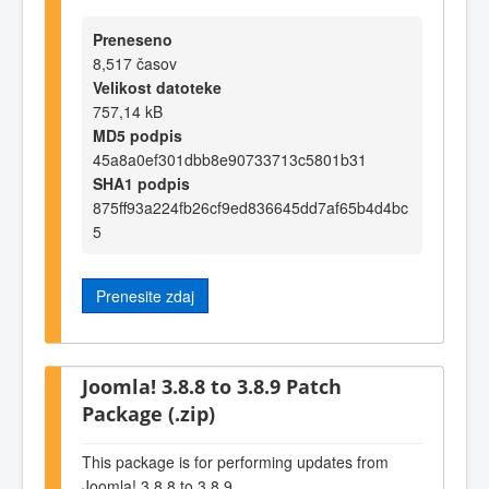
Preneseno
8,517 časov
Velikost datoteke
757,14 kB
MD5 podpis
45a8a0ef301dbb8e90733713c5801b31
SHA1 podpis
875ff93a224fb26cf9ed836645dd7af65b4d4bc
5
Prenesite zdaj
Joomla! 3.8.8 to 3.8.9 Patch
Package (.zip)
This package is for performing updates from
Joomla! 3.8.8 to 3.8.9