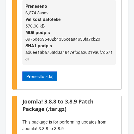
Preneseno
6,274 časov
Velikost datoteke
576,96 kB
MD5 podpis
6975de595402b4335ceaa4633fa7cb20
SHA1 podpis
ad0ee1aba75afd3a4647efbda26219a0f7d571
c1
Prenesite zdaj
Joomla! 3.8.8 to 3.8.9 Patch
Package (.tar.gz)
This package is for performing updates from
Joomla! 3.8.8 to 3.8.9