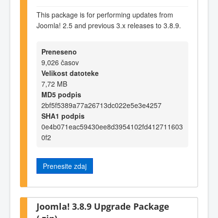
This package is for performing updates from
Joomla! 2.5 and previous 3.x releases to 3.8.9.
Preneseno
9,026 časov
Velikost datoteke
7,72 MB
MD5 podpis
2bf5f5389a77a26713dc022e5e3e4257
SHA1 podpis
0e4b071eac59430ee8d3954102fd412711603
0f2
Prenesite zdaj
Joomla! 3.8.9 Upgrade Package