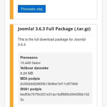
Prenesite zdaj
Joomla! 3.6.3 Full Package (.tar.gz)
This is the full download package for Joomla!
3.6.3
Preneseno
10,449 časov
Velikost datoteke
8,29 MB
MD5 podpis
2c05dcb6296f3b13b9be7ef11c5f7666
SHA1 podpis
bedf3e767f0c531e31ac1bdf885c09435bb102
3c