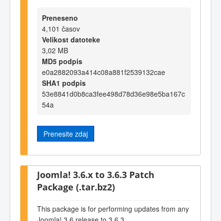
Preneseno
4,101 časov
Velikost datoteke
3,02 MB
MD5 podpis
e0a2882093a414c08a881f2539132cae
SHA1 podpis
53e8841d0b8ca3fee498d78d36e98e5ba167c
54a
Prenesite zdaj
Joomla! 3.6.x to 3.6.3 Patch
Package (.tar.bz2)
This package is for performing updates from any
Joomla! 3.6 release to 3.6.3