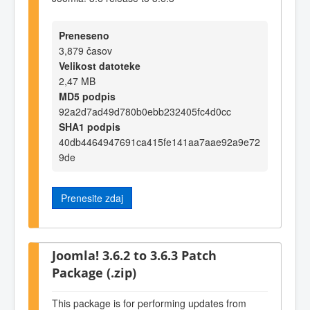
Preneseno
3,879 časov
Velikost datoteke
2,47 MB
MD5 podpis
92a2d7ad49d780b0ebb232405fc4d0cc
SHA1 podpis
40db4464947691ca415fe141aa7aae92a9e72
9de
Prenesite zdaj
Joomla! 3.6.2 to 3.6.3 Patch
Package (.zip)
This package is for performing updates from