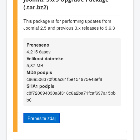
(.tar.bz2)
This package is for performing updates from
Joomla! 2.5 and previous 3.x releases to 3.6.3
Preneseno
4,215 časov
Velikost datoteke
5,87 MB
MD5 podpis
c66e506370f00ac61f5e154975e48ef8
SHA1 podpis
c8f720094030a6f316c6a2ba71fcaf697a15bb
b6
Prenesite zdaj