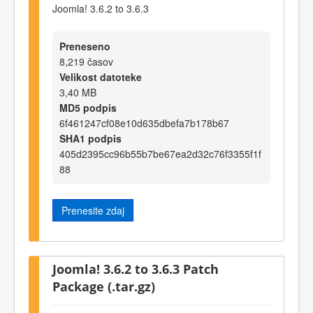
Joomla! 3.6.2 to 3.6.3
Preneseno
8,219 časov
Velikost datoteke
3,40 MB
MD5 podpis
6f461247cf08e10d635dbefa7b178b67
SHA1 podpis
405d2395cc96b55b7be67ea2d32c76f3355f1f
88
Prenesite zdaj
Joomla! 3.6.2 to 3.6.3 Patch
Package (.tar.gz)