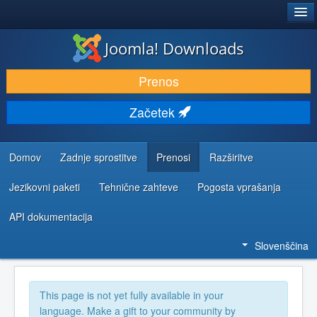
®
JOOMLA!
Joomla! Downloads
PRENESI IN RAZŠIRI
Prenos
ODKRIJTE & IZVEJTE
Začetek
SKUPNOST IN PODPORA
VIRI ZA RAZVIJALCE
Domov
Zadnje sprostitve
Prenosi
Razširitve
Jezikovni paketi
Tehnične zahteve
Pogosta vprašanja
API dokumentacija
Slovenščina
This page is not yet fully available in your
language. Make a gift to your community by