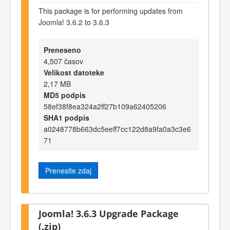
This package is for performing updates from
Joomla! 3.6.2 to 3.6.3
Preneseno
4,507 časov
Velikost datoteke
2,17 MB
MD5 podpis
58ef38f8ea324a2ff27b109a62405206
SHA1 podpis
a0248778b663dc5eeff7cc122d8a9fa0a3c3e6
71
Prenesite zdaj
Joomla! 3.6.3 Upgrade Package
(.zip)