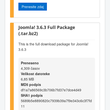
Prenesite zdaj
Joomla! 3.6.3 Full Package
(.tar.bz2)
This is the full download package for Joomla!
3.6.3
Preneseno
4,309 časov
Velikost datoteke
6,85 MB
MD5 podpis
df1a7a86569c3b706b7fd37e7dce4d49
SHA1 podpis
5689b5e8890820c7939b39a7f9e343c6c3f7fd
11