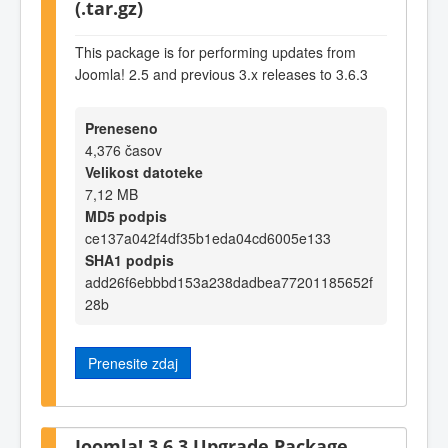
(.tar.gz)
This package is for performing updates from
Joomla! 2.5 and previous 3.x releases to 3.6.3
Preneseno
4,376 časov
Velikost datoteke
7,12 MB
MD5 podpis
ce137a042f4df35b1eda04cd6005e133
SHA1 podpis
add26f6ebbbd153a238dadbea77201185652f
28b
Prenesite zdaj
Joomla! 3.6.3 Upgrade Package