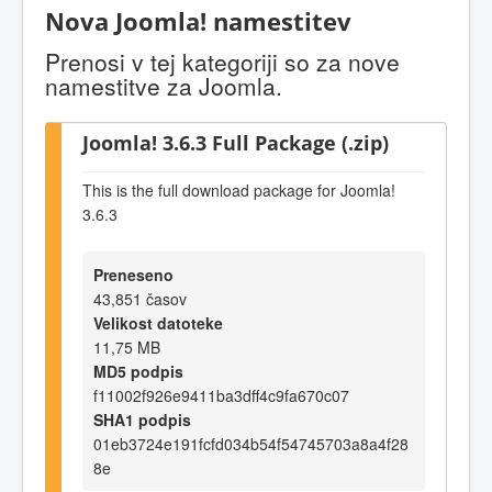
Nova Joomla! namestitev
Prenosi v tej kategoriji so za nove
namestitve za Joomla.
Joomla! 3.6.3 Full Package (.zip)
This is the full download package for Joomla!
3.6.3
Preneseno
43,851 časov
Velikost datoteke
11,75 MB
MD5 podpis
f11002f926e9411ba3dff4c9fa670c07
SHA1 podpis
01eb3724e191fcfd034b54f54745703a8a4f28
8e