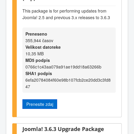
This package is for performing updates from
Joomla! 2.5 and previous 3.x releases to 3.6.3
Preneseno
355,944 časov
Velikost datoteke
10,35 MB
MD5 podpis
0766c1c43aa079a91ae19dd18a63266b
SHA1 podpis
6efa20784084f60e98b107fcb2ce20dd3c3fd8
47
Prenesite zdaj
Joomla! 3.6.3 Upgrade Package