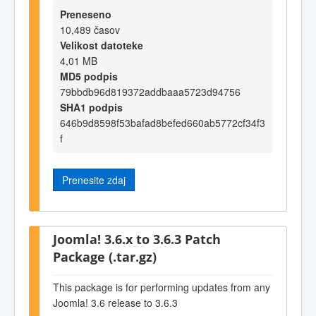
Preneseno
10,489 časov
Velikost datoteke
4,01 MB
MD5 podpis
79bbdb96d819372addbaaa5723d94756
SHA1 podpis
646b9d8598f53bafad8befed660ab5772cf34f3
f
Prenesite zdaj
Joomla! 3.6.x to 3.6.3 Patch
Package (.tar.gz)
This package is for performing updates from any
Joomla! 3.6 release to 3.6.3