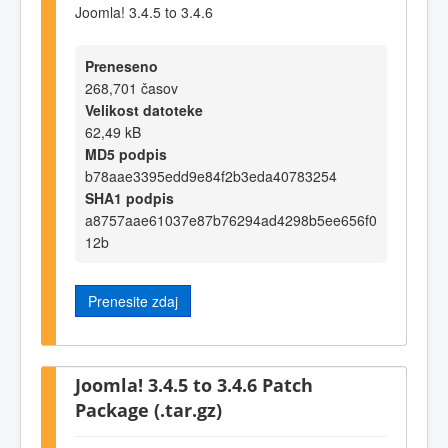
Joomla! 3.4.5 to 3.4.6
Preneseno
268,701 časov
Velikost datoteke
62,49 kB
MD5 podpis
b78aae3395edd9e84f2b3eda40783254
SHA1 podpis
a8757aae61037e87b76294ad4298b5ee656f0
12b
Prenesite zdaj
Joomla! 3.4.5 to 3.4.6 Patch
Package (.tar.gz)