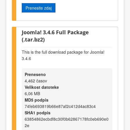
Prenesite zdaj
Joomla! 3.4.6 Full Package
(.tar.bz2)
This is the full download package for Joomla!
3.4.6
Preneseno
4,462 časov
Velikost datoteke
6,06 MB
MD5 podpis
74feb693819b66e87af2c412d4ac83c4
SHA1 podpis
63854862ecbdf8c30f0b62867178fc0eb690e0
2e