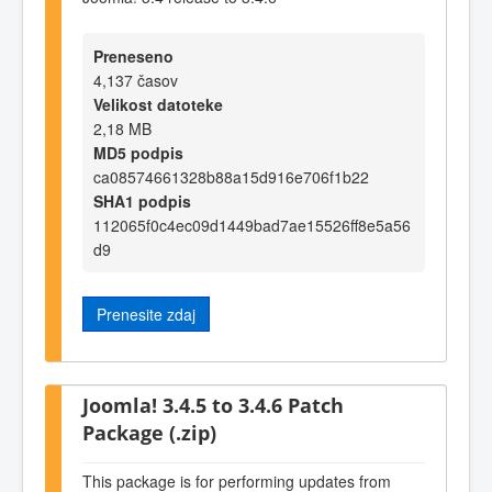
Preneseno
4,137 časov
Velikost datoteke
2,18 MB
MD5 podpis
ca08574661328b88a15d916e706f1b22
SHA1 podpis
112065f0c4ec09d1449bad7ae15526ff8e5a56
d9
Prenesite zdaj
Joomla! 3.4.5 to 3.4.6 Patch
Package (.zip)
This package is for performing updates from