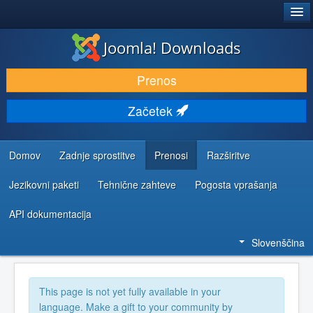
®
JOOMLA!
Joomla! Downloads
PRENESI IN RAZŠIRI
Prenos
ODKRIJTE & IZVEJTE
Začetek
SKUPNOST IN PODPORA
VIRI ZA RAZVIJALCE
Domov
Zadnje sprostitve
Prenosi
Razširitve
Jezikovni paketi
Tehnične zahteve
Pogosta vprašanja
API dokumentacija
Slovenščina
This page is not yet fully available in your
language. Make a gift to your community by