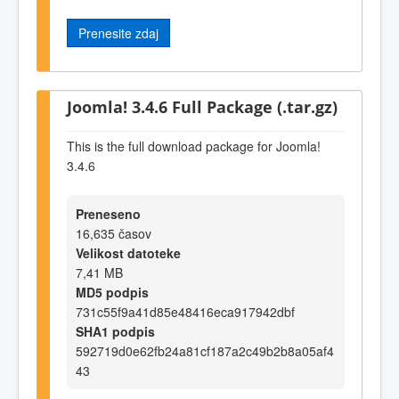
Prenesite zdaj
Joomla! 3.4.6 Full Package (.tar.gz)
This is the full download package for Joomla!
3.4.6
Preneseno
16,635 časov
Velikost datoteke
7,41 MB
MD5 podpis
731c55f9a41d85e48416eca917942dbf
SHA1 podpis
592719d0e62fb24a81cf187a2c49b2b8a05af4
43