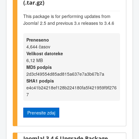
(.tar.gz)
This package is for performing updates from
Joomla! 2.5 and previous 3.x releases to 3.4.6
Preneseno
4,644 časov
Velikost datoteke
6,12 MB
MD5 podpis
2d3cf49554d85ad815a637e7a3b67b7a
SHA1 podpis
e4c41b24218ef128b224180fa5f421959f9f276
7
Prenesite zdaj
Joomla! 3.4.6 Upgrade Package