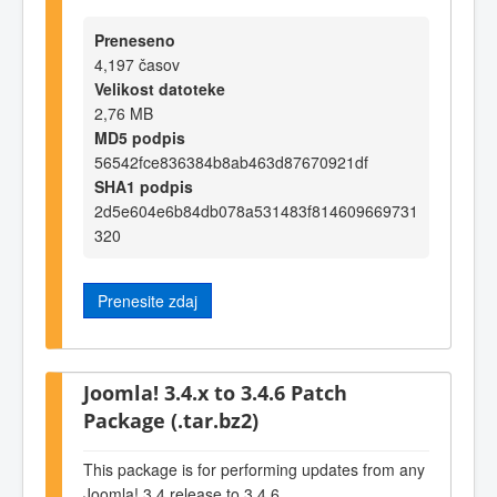
Preneseno
4,197 časov
Velikost datoteke
2,76 MB
MD5 podpis
56542fce836384b8ab463d87670921df
SHA1 podpis
2d5e604e6b84db078a531483f814609669731
320
Prenesite zdaj
Joomla! 3.4.x to 3.4.6 Patch
Package (.tar.bz2)
This package is for performing updates from any
Joomla! 3.4 release to 3.4.6