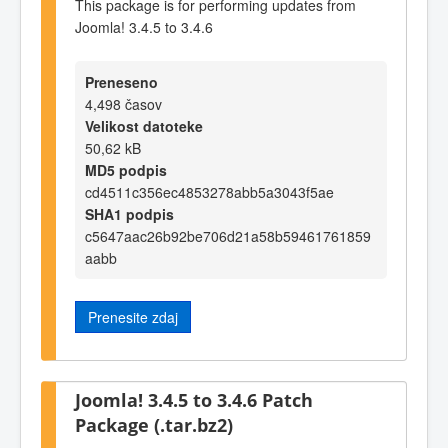
This package is for performing updates from
Joomla! 3.4.5 to 3.4.6
Preneseno
4,498 časov
Velikost datoteke
50,62 kB
MD5 podpis
cd4511c356ec4853278abb5a3043f5ae
SHA1 podpis
c5647aac26b92be706d21a58b59461761859
aabb
Prenesite zdaj
Joomla! 3.4.5 to 3.4.6 Patch
Package (.tar.bz2)