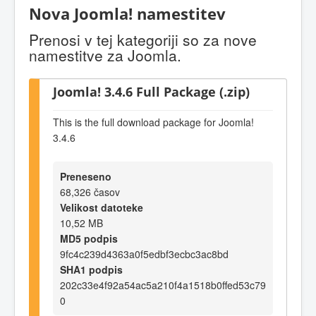
Nova Joomla! namestitev
Prenosi v tej kategoriji so za nove
namestitve za Joomla.
Joomla! 3.4.6 Full Package (.zip)
This is the full download package for Joomla!
3.4.6
Preneseno
68,326 časov
Velikost datoteke
10,52 MB
MD5 podpis
9fc4c239d4363a0f5edbf3ecbc3ac8bd
SHA1 podpis
202c33e4f92a54ac5a210f4a1518b0ffed53c79
0