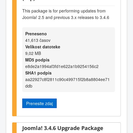
This package is for performing updates from
Joomla! 2.5 and previous 3.x releases to 3.4.6
Preneseno
41,613 časov
Velikost datoteke
9,02 MB
MD5 podpis
e8de2a1994af3fd1e622a1b9254156c2
SHA1 podpis
aa22927c8f2811c90c499715f2b8a8804ee71
ddb
Prenesite zdaj
Joomla! 3.4.6 Upgrade Package