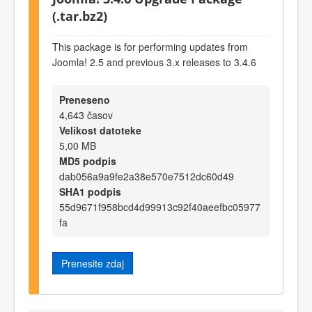
(.tar.bz2)
This package is for performing updates from
Joomla! 2.5 and previous 3.x releases to 3.4.6
Preneseno
4,643 časov
Velikost datoteke
5,00 MB
MD5 podpis
dab056a9a9fe2a38e570e7512dc60d49
SHA1 podpis
55d9671f958bcd4d99913c92f40aeefbc05977
fa
Prenesite zdaj