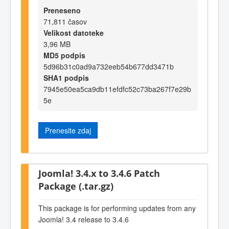
Preneseno
71,811 časov
Velikost datoteke
3,96 MB
MD5 podpis
5d96b31c0ad9a732eeb54b677dd3471b
SHA1 podpis
7945e50ea5ca9db11efdfc52c73ba267f7e29b
5e
Prenesite zdaj
Joomla! 3.4.x to 3.4.6 Patch
Package (.tar.gz)
This package is for performing updates from any
Joomla! 3.4 release to 3.4.6