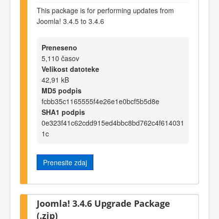
This package is for performing updates from
Joomla! 3.4.5 to 3.4.6
Preneseno
5,110 časov
Velikost datoteke
42,91 kB
MD5 podpis
fcbb35c1165555f4e26e1e0bcf5b5d8e
SHA1 podpis
0e323f41c62cdd915ed4bbc8bd762c4f614031
1c
Prenesite zdaj
Joomla! 3.4.6 Upgrade Package
(.zip)