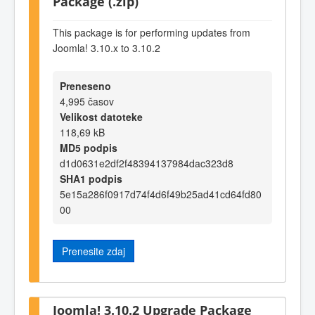
Package (.zip)
This package is for performing updates from
Joomla! 3.10.x to 3.10.2
Preneseno
4,995 časov
Velikost datoteke
118,69 kB
MD5 podpis
d1d0631e2df2f48394137984dac323d8
SHA1 podpis
5e15a286f0917d74f4d6f49b25ad41cd64fd80
00
Prenesite zdaj
Joomla! 3.10.2 Upgrade Package