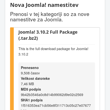
Nova Joomla! namestitev
Prenosi v tej kategoriji so za nove
namestitve za Joomla.
Joomla! 3.10.2 Full Package
(.tar.bz2)
This is the full download package for Joomla!
3.10.2
Preneseno
9,508 časov
Velikost datoteke
7,46 MB
MD5 podpis
9b42b3546a0c8d14b99062d9e02c2569
SHA1 podpis
1f516353ea71cb56e8f311713c05c27e07677