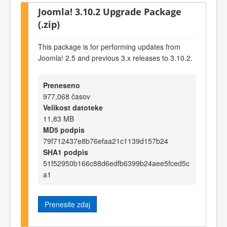
Joomla! 3.10.2 Upgrade Package
(.zip)
This package is for performing updates from
Joomla! 2.5 and previous 3.x releases to 3.10.2.
Preneseno
977,068 časov
Velikost datoteke
11,83 MB
MD5 podpis
79f712437e8b76efaa21c1139d157b24
SHA1 podpis
51f52950b166c88d6edfb6399b24aee5fced5c
a1
Prenesite zdaj