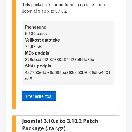
This package is for performing updates from
Joomla! 3.10.x to 3.10.2
Preneseno
5,189 časov
Velikost datoteke
74,97 kB
MD5 podpis
378dbcdf9f2f876802674f28e99fe75a
SHA1 podpis
4a7750e3dfe6d668ba263cc50b9106dbb4401
dd5
Prenesite zdaj
Joomla! 3.10.x to 3.10.2 Patch
Package (.tar.gz)