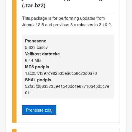
(.tar.bz2)
This package is for performing updates from
Joomla! 2.5 and previous 3.x releases to 3.10.2.
Preneseno
5,623 časov
Velikost datoteke
6,44 MB
MD5 podpis
1ac05f7f397c982533ea6cb8c22d0a73
SHA1 podpis
52fa5fd8633735941543dc4e67710a45d5c7e
011
Prenesite zdaj