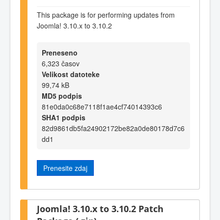
This package is for performing updates from
Joomla! 3.10.x to 3.10.2
Preneseno
6,323 časov
Velikost datoteke
99,74 kB
MD5 podpis
81e0da0c68e7118f1ae4cf74014393c6
SHA1 podpis
82d9861db5fa24902172be82a0de80178d7c6
dd1
Prenesite zdaj
Joomla! 3.10.x to 3.10.2 Patch