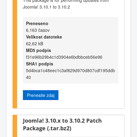
Joomla! 3.10.1 to 3.10.2
Preneseno
6,163 časov
Velikost datoteke
62,62 kB
MD5 podpis
f31e96b29b4c1d3904e6bdbbceb56e96
SHA1 podpis
5d4bca1c48eec1c3af829d970d807cdf195ddb
40
Prenesite zdaj
Joomla! 3.10.x to 3.10.2 Patch
Package (.tar.bz2)