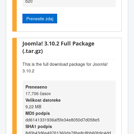
b20
Prenesite zdaj
Joomla! 3.10.2 Full Package
(.tar.gz)
This is the full download package for Joomla!
3.10.2
Preneseno
17,706 časov
Velikost datoteke
9,22 MB
MD5 podpis
dd6141331936af5fe34e8050d7d058e5
SHA1 podpis
8d0b43d6e49761360da78be8c8bb60b9c4dd