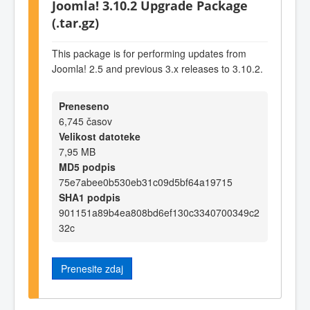
Joomla! 3.10.2 Upgrade Package
(.tar.gz)
This package is for performing updates from
Joomla! 2.5 and previous 3.x releases to 3.10.2.
Preneseno
6,745 časov
Velikost datoteke
7,95 MB
MD5 podpis
75e7abee0b530eb31c09d5bf64a19715
SHA1 podpis
901151a89b4ea808bd6ef130c3340700349c2
32c
Prenesite zdaj