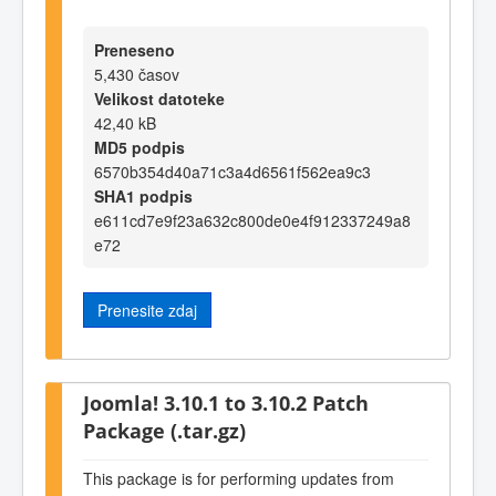
Preneseno
5,430 časov
Velikost datoteke
42,40 kB
MD5 podpis
6570b354d40a71c3a4d6561f562ea9c3
SHA1 podpis
e611cd7e9f23a632c800de0e4f912337249a8
e72
Prenesite zdaj
Joomla! 3.10.1 to 3.10.2 Patch
Package (.tar.gz)
This package is for performing updates from