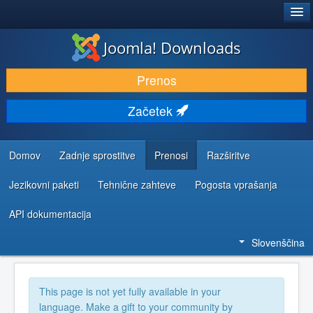
®
JOOMLA!
Joomla! Downloads
PRENESI IN RAZŠIRI
Prenos
ODKRIJTE & IZVEJTE
Začetek
SKUPNOST IN PODPORA
VIRI ZA RAZVIJALCE
Domov
Zadnje sprostitve
Prenosi
Razširitve
Jezikovni paketi
Tehnične zahteve
Pogosta vprašanja
API dokumentacija
Slovenščina
This page is not yet fully available in your
language. Make a gift to your community by