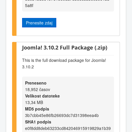
5a8f
Prenesite zdaj
Joomla! 3.10.2 Full Package (.zip)
This is the full download package for Joomla!
3.10.2
Preneseno
18,952 časov
Velikost datoteke
13,34 MB
MD5 podpis
3b7cbb45e86fb26693dc7d31398eea4b
SHA1 podpis
e0f8dd8deb63233cd842046915919829a1b39