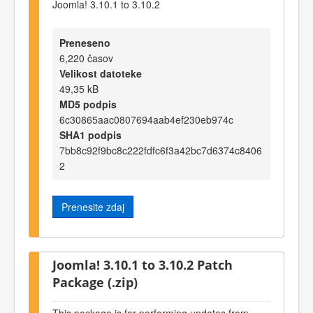
Joomla! 3.10.1 to 3.10.2
Preneseno
6,220 časov
Velikost datoteke
49,35 kB
MD5 podpis
6c30865aac0807694aab4ef230eb974c
SHA1 podpis
7bb8c92f9bc8c222fdfc6f3a42bc7d6374c8406
2
Prenesite zdaj
Joomla! 3.10.1 to 3.10.2 Patch
Package (.zip)
This package is for performing updates from