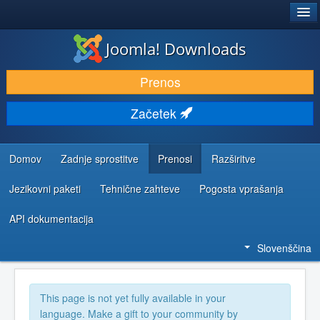
®
JOOMLA!
Joomla! Downloads
PRENESI IN RAZŠIRI
Prenos
ODKRIJTE & IZVEJTE
Začetek
SKUPNOST IN PODPORA
VIRI ZA RAZVIJALCE
Domov
Zadnje sprostitve
Prenosi
Razširitve
Jezikovni paketi
Tehnične zahteve
Pogosta vprašanja
API dokumentacija
Slovenščina
This page is not yet fully available in your
language. Make a gift to your community by